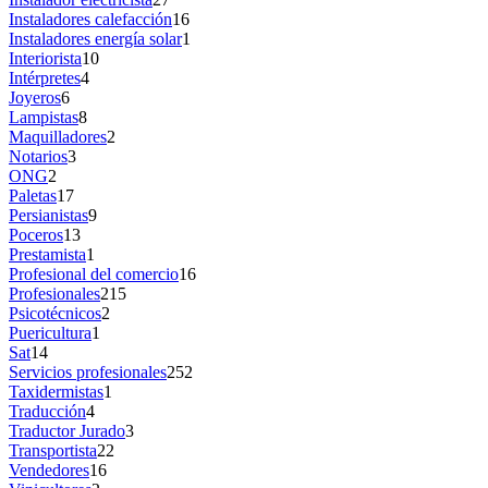
Instaladores calefacción
16
Instaladores energía solar
1
Interiorista
10
Intérpretes
4
Joyeros
6
Lampistas
8
Maquilladores
2
Notarios
3
ONG
2
Paletas
17
Persianistas
9
Poceros
13
Prestamista
1
Profesional del comercio
16
Profesionales
215
Psicotécnicos
2
Puericultura
1
Sat
14
Servicios profesionales
252
Taxidermistas
1
Traducción
4
Traductor Jurado
3
Transportista
22
Vendedores
16