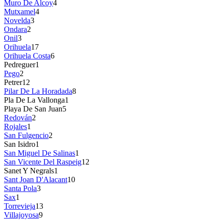
Muro De Alcoy
4
Mutxamel
4
Novelda
3
Ondara
2
Onil
3
Orihuela
17
Orihuela Costa
6
Pedreguer
1
Pego
2
Petrer
12
Pilar De La Horadada
8
Pla De La Vallonga
1
Playa De San Juan
5
Redován
2
Rojales
1
San Fulgencio
2
San Isidro
1
San Miguel De Salinas
1
San Vicente Del Raspeig
12
Sanet Y Negrals
1
Sant Joan D'Alacant
10
Santa Pola
3
Sax
1
Torrevieja
13
Villajoyosa
9