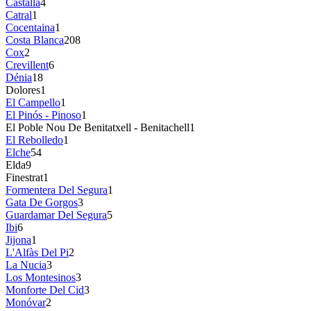
Castalla
4
Catral
1
Cocentaina
1
Costa Blanca
208
Cox
2
Crevillent
6
Dénia
18
Dolores
1
El Campello
1
El Pinós - Pinoso
1
El Poble Nou De Benitatxell - Benitachell
1
El Rebolledo
1
Elche
54
Elda
9
Finestrat
1
Formentera Del Segura
1
Gata De Gorgos
3
Guardamar Del Segura
5
Ibi
6
Jijona
1
L'Alfàs Del Pi
2
La Nucia
3
Los Montesinos
3
Monforte Del Cid
3
Monóvar
2