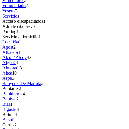
Vinicultores
2
Voluntariado
2
Yesero
7
Servicios
Acceso discapacitados
1
Admite cita previa
1
Parking
1
Servicio a domicilio
1
Localidad
Agost
2
Albatera
3
Alcoi / Alcoy
33
Algorfa
1
Almoradí
3
Altea
10
Aspe
5
Banyeres De Mariola
2
Beniarres
1
Benidorm
24
Benissa
2
Biar
1
Bigastro
1
Bolulla
1
Busot
1
Carrus
2