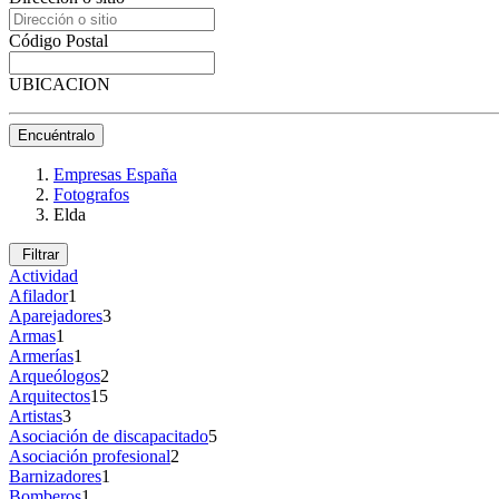
Código Postal
UBICACION
Encuéntralo
Empresas España
Fotografos
Elda
Filtrar
Actividad
Afilador
1
Aparejadores
3
Armas
1
Armerías
1
Arqueólogos
2
Arquitectos
15
Artistas
3
Asociación de discapacitado
5
Asociación profesional
2
Barnizadores
1
Bomberos
1