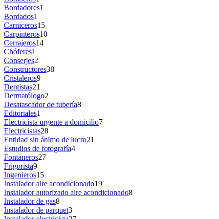
Bordadores
1
Bordados
1
Carniceros
15
Carpinteros
10
Cerrajeros
14
Chóferes
1
Conserjes
2
Constructores
38
Cristaleros
9
Dentistas
21
Dermatólogo
2
Desatascador de tubería
8
Editoriales
1
Electricista urgente a domicilio
7
Electricistas
28
Entidad sin ánimo de lucro
21
Estudios de fotografía
4
Fontaneros
27
Frigorista
9
Ingenieros
15
Instalador aire acondicionado
19
Instalador autorizado aire acondicionado
8
Instalador de gas
8
Instalador de parquet
3
Instalador electricista
27