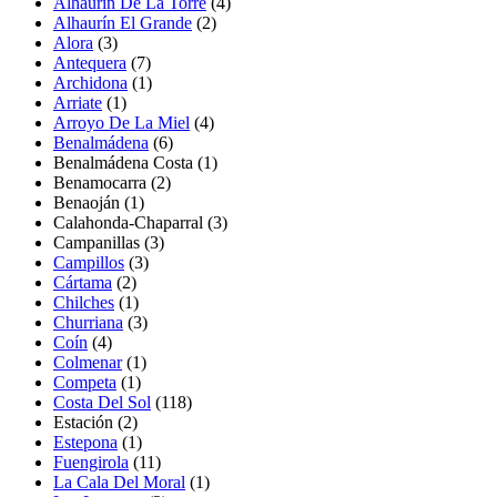
Alhaurín De La Torre
(4)
Alhaurín El Grande
(2)
Alora
(3)
Antequera
(7)
Archidona
(1)
Arriate
(1)
Arroyo De La Miel
(4)
Benalmádena
(6)
Benalmádena Costa
(1)
Benamocarra (2)
Benaoján
(1)
Calahonda-Chaparral
(3)
Campanillas
(3)
Campillos
(3)
Cártama
(2)
Chilches
(1)
Churriana
(3)
Coín
(4)
Colmenar
(1)
Competa
(1)
Costa Del Sol
(118)
Estación
(2)
Estepona
(1)
Fuengirola
(11)
La Cala Del Moral
(1)