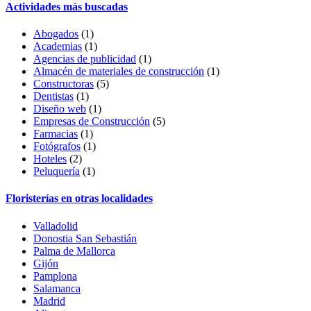
Actividades más buscadas
Abogados
(1)
Academias
(1)
Agencias de publicidad
(1)
Almacén de materiales de construcción
(1)
Constructoras
(5)
Dentistas
(1)
Diseño web
(1)
Empresas de Construcción
(5)
Farmacias
(1)
Fotógrafos
(1)
Hoteles
(2)
Peluquería
(1)
Floristerías en otras localidades
Valladolid
Donostia San Sebastián
Palma de Mallorca
Gijón
Pamplona
Salamanca
Madrid