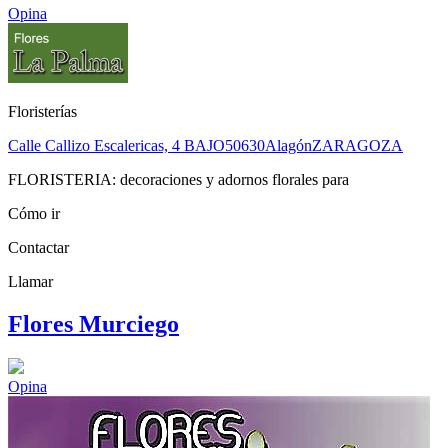
Opina
Floristerías
Calle Callizo Escalericas, 4 BAJO
50630
Alagón
ZARAGOZA
FLORISTERIA: decoraciones y adornos florales para
Cómo ir
Contactar
Llamar
Flores Murciego
Opina