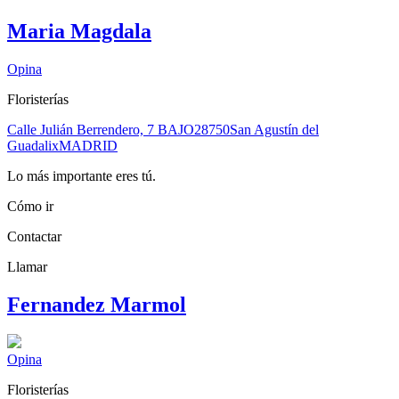
Maria Magdala
Opina
Floristerías
Calle Julián Berrendero, 7 BAJO
28750
San Agustín del
Guadalix
MADRID
Lo más importante eres tú.
Cómo ir
Contactar
Llamar
Fernandez Marmol
Opina
Floristerías