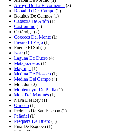
Arrabal De Portillo
(1)
Arroyo De La Encomienda
(3)
Bobadilla Del Campo
(1)
Bolaños De Campos
(1)
Casasola De Arión
(1)
Castronuño
(1)
Cistérniga
(2)
Cogeces Del Monte
(1)
Fresno El Viejo
(1)
Fuente El Sol
(1)
Íscar
(1)
Laguna De Duero
(4)
Matapozuelos
(1)
Mayorga
(1)
Medina De Rioseco
(1)
Medina Del Campo
(4)
Mojados
(2)
Montemayor De Pililla
(1)
Mota Del Marqués
(1)
Nava Del Rey
(1)
Olmedo
(1)
Pedrajas De San Esteban (1)
Peñafiel
(1)
Pesquera De Duero
(1)
Piña De Esgueva
(1)