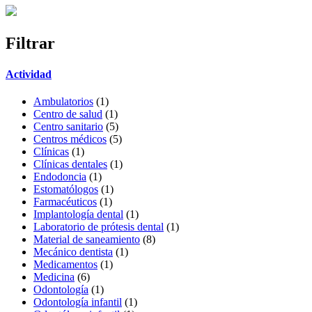
Filtrar
Actividad
Ambulatorios
(1)
Centro de salud
(1)
Centro sanitario
(5)
Centros médicos
(5)
Clínicas
(1)
Clínicas dentales
(1)
Endodoncia
(1)
Estomatólogos
(1)
Farmacéuticos
(1)
Implantología dental
(1)
Laboratorio de prótesis dental
(1)
Material de saneamiento
(8)
Mecánico dentista
(1)
Medicamentos
(1)
Medicina
(6)
Odontología
(1)
Odontología infantil
(1)