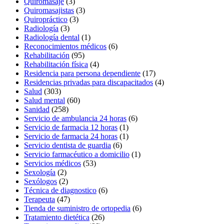
Quiromasaje
(3)
Quiromasajistas
(3)
Quiropráctico
(3)
Radiología
(3)
Radiología dental
(1)
Reconocimientos médicos
(6)
Rehabilitación
(95)
Rehabilitación física
(4)
Residencia para persona dependiente
(17)
Residencias privadas para discapacitados
(4)
Salud
(303)
Salud mental
(60)
Sanidad
(258)
Servicio de ambulancia 24 horas
(6)
Servicio de farmacia 12 horas
(1)
Servicio de farmacia 24 horas
(1)
Servicio dentista de guardia
(6)
Servicio farmacéutico a domicilio
(1)
Servicios médicos
(53)
Sexología
(2)
Sexólogos
(2)
Técnica de diagnostico
(6)
Terapeuta
(47)
Tienda de suministro de ortopedia
(6)
Tratamiento dietética
(26)