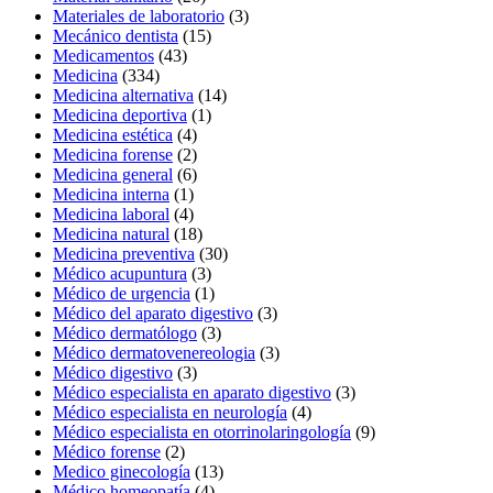
Materiales de laboratorio
(3)
Mecánico dentista
(15)
Medicamentos
(43)
Medicina
(334)
Medicina alternativa
(14)
Medicina deportiva
(1)
Medicina estética
(4)
Medicina forense
(2)
Medicina general
(6)
Medicina interna
(1)
Medicina laboral
(4)
Medicina natural
(18)
Medicina preventiva
(30)
Médico acupuntura
(3)
Médico de urgencia
(1)
Médico del aparato digestivo
(3)
Médico dermatólogo
(3)
Médico dermatovenereologia
(3)
Médico digestivo
(3)
Médico especialista en aparato digestivo
(3)
Médico especialista en neurología
(4)
Médico especialista en otorrinolaringología
(9)
Médico forense
(2)
Medico ginecología
(13)
Médico homeopatía
(4)