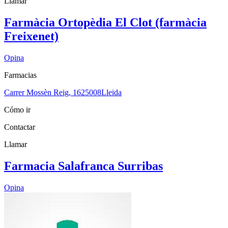
Llamar
Farmàcia Ortopèdia El Clot (farmàcia
Freixenet)
Opina
Farmacias
Carrer Mossèn Reig, 16
25008
Lleida
Cómo ir
Contactar
Llamar
Farmacia Salafranca Surribas
Opina