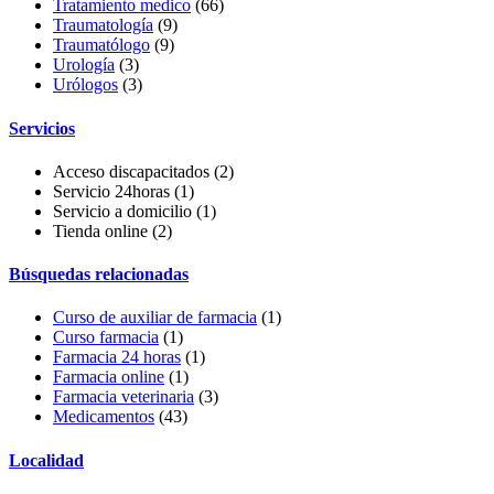
Tratamiento medico
(66)
Traumatología
(9)
Traumatólogo
(9)
Urología
(3)
Urólogos
(3)
Servicios
Acceso discapacitados
(2)
Servicio 24horas
(1)
Servicio a domicilio
(1)
Tienda online
(2)
Búsquedas relacionadas
Curso de auxiliar de farmacia
(1)
Curso farmacia
(1)
Farmacia 24 horas
(1)
Farmacia online
(1)
Farmacia veterinaria
(3)
Medicamentos
(43)
Localidad