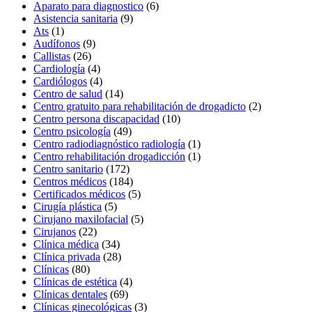
Aparato para diagnostico
(6)
Asistencia sanitaria
(9)
Ats
(1)
Audífonos
(9)
Callistas
(26)
Cardiología
(4)
Cardiólogos
(4)
Centro de salud
(14)
Centro gratuito para rehabilitación de drogadicto
(2)
Centro persona discapacidad
(10)
Centro psicología
(49)
Centro radiodiagnóstico radiología
(1)
Centro rehabilitación drogadicción
(1)
Centro sanitario
(172)
Centros médicos
(184)
Certificados médicos
(5)
Cirugía plástica
(5)
Cirujano maxilofacial
(5)
Cirujanos
(22)
Clínica médica
(34)
Clínica privada
(28)
Clínicas
(80)
Clínicas de estética
(4)
Clínicas dentales
(69)
Clínicas ginecológicas
(3)