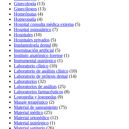
Ginecología
(13)
Ginecólogos
(13)
Homeópatas
(4)
Homeopatía
(4)
Hospital consulta médica externa
(5)
Hospital psiquiátrico
(7)
Hospitales
(10)
Hospitales privados
(5)
Implantología dental
(8)
Inseminación artificial
(5)
Instituto anatómico forense
(1)
Instrumental quirúrgico
(1)
Laboratorio clínico
(10)
Laboratorio de análisis clínico
(10)
Laboratorio de prótesis dental
(14)
Laboratorios
(32)
Laboratorios de análisis
(25)
Laboratorios farmacéuticos
(8)
Logopedia y logopedas
(9)
Masaje terapéutico
(2)
Material de saneamiento
(75)
Material médico
(25)
Material ortopédico
(12)
Material quirúrgico
(1)
Material sanitario
(26)