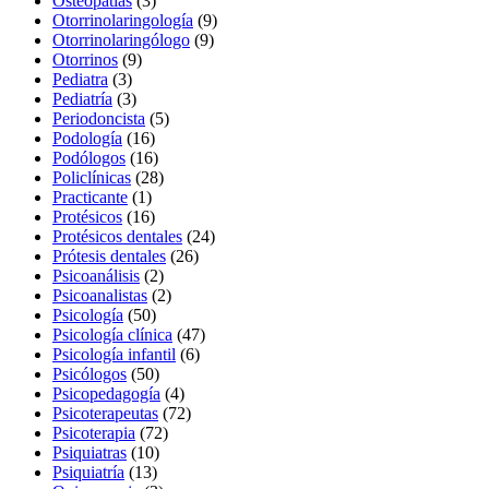
Osteopatías
(3)
Otorrinolaringología
(9)
Otorrinolaringólogo
(9)
Otorrinos
(9)
Pediatra
(3)
Pediatría
(3)
Periodoncista
(5)
Podología
(16)
Podólogos
(16)
Policlínicas
(28)
Practicante
(1)
Protésicos
(16)
Protésicos dentales
(24)
Prótesis dentales
(26)
Psicoanálisis
(2)
Psicoanalistas
(2)
Psicología
(50)
Psicología clínica
(47)
Psicología infantil
(6)
Psicólogos
(50)
Psicopedagogía
(4)
Psicoterapeutas
(72)
Psicoterapia
(72)
Psiquiatras
(10)
Psiquiatría
(13)