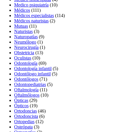
Medico psiquiatría
(10)
Médicos
(111)
Médicos especialistas
(114)
Médicos naturistas
(2)
Mutuas
(11)
Naturistas
(3)
Naturopatías
(9)
Neumólogo
(1)
Neurocirugía
(1)
Obstetricia
(13)
Oculistas
(10)
Odontología
(69)
Odontología infantil
(5)
Odontólogo infantil
(5)
Odontólogos
(71)
Odontopediatrias
(5)
Oftalmología
(11)
Oftalmólogos
(10)
Ópticas
(29)
Ópticos
(19)
Ortodoncias
(46)
Ortodoncista
(6)
Ortopedias
(12)
Osteópata
(3)