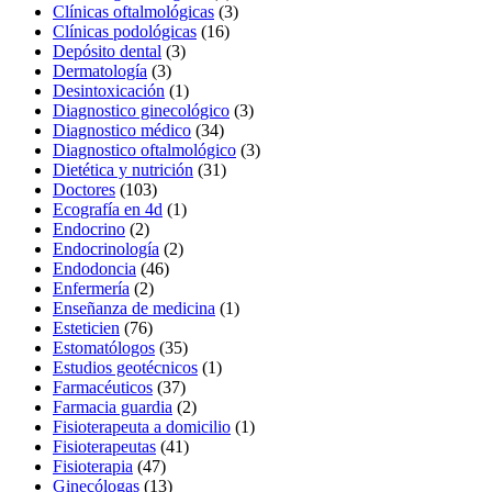
Clínicas oftalmológicas
(3)
Clínicas podológicas
(16)
Depósito dental
(3)
Dermatología
(3)
Desintoxicación
(1)
Diagnostico ginecológico
(3)
Diagnostico médico
(34)
Diagnostico oftalmológico
(3)
Dietética y nutrición
(31)
Doctores
(103)
Ecografía en 4d
(1)
Endocrino
(2)
Endocrinología
(2)
Endodoncia
(46)
Enfermería
(2)
Enseñanza de medicina
(1)
Esteticien
(76)
Estomatólogos
(35)
Estudios geotécnicos
(1)
Farmacéuticos
(37)
Farmacia guardia
(2)
Fisioterapeuta a domicilio
(1)
Fisioterapeutas
(41)
Fisioterapia
(47)
Ginecólogas
(13)