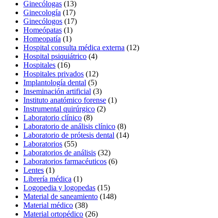
Ginecólogas
(13)
Ginecología
(17)
Ginecólogos
(17)
Homeópatas
(1)
Homeopatía
(1)
Hospital consulta médica externa
(12)
Hospital psiquiátrico
(4)
Hospitales
(16)
Hospitales privados
(12)
Implantología dental
(5)
Inseminación artificial
(3)
Instituto anatómico forense
(1)
Instrumental quirúrgico
(2)
Laboratorio clínico
(8)
Laboratorio de análisis clínico
(8)
Laboratorio de prótesis dental
(14)
Laboratorios
(55)
Laboratorios de análisis
(32)
Laboratorios farmacéuticos
(6)
Lentes
(1)
Librería médica
(1)
Logopedia y logopedas
(15)
Material de saneamiento
(148)
Material médico
(38)
Material ortopédico
(26)