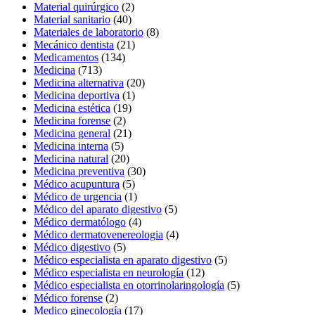
Material quirúrgico
(2)
Material sanitario
(40)
Materiales de laboratorio
(8)
Mecánico dentista
(21)
Medicamentos
(134)
Medicina
(713)
Medicina alternativa
(20)
Medicina deportiva
(1)
Medicina estética
(19)
Medicina forense
(2)
Medicina general
(21)
Medicina interna
(5)
Medicina natural
(20)
Medicina preventiva
(30)
Médico acupuntura
(5)
Médico de urgencia
(1)
Médico del aparato digestivo
(5)
Médico dermatólogo
(4)
Médico dermatovenereologia
(4)
Médico digestivo
(5)
Médico especialista en aparato digestivo
(5)
Médico especialista en neurología
(12)
Médico especialista en otorrinolaringología
(5)
Médico forense
(2)
Medico ginecología
(17)