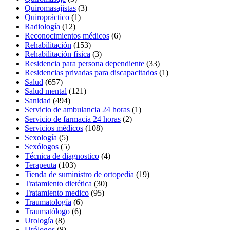
Quiromasajistas
(3)
Quiropráctico
(1)
Radiología
(12)
Reconocimientos médicos
(6)
Rehabilitación
(153)
Rehabilitación física
(3)
Residencia para persona dependiente
(33)
Residencias privadas para discapacitados
(1)
Salud
(657)
Salud mental
(121)
Sanidad
(494)
Servicio de ambulancia 24 horas
(1)
Servicio de farmacia 24 horas
(2)
Servicios médicos
(108)
Sexología
(5)
Sexólogos
(5)
Técnica de diagnostico
(4)
Terapeuta
(103)
Tienda de suministro de ortopedia
(19)
Tratamiento dietética
(30)
Tratamiento medico
(95)
Traumatología
(6)
Traumatólogo
(6)
Urología
(8)
Urólogos
(8)