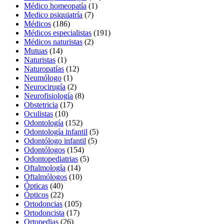
Médico homeopatía
(1)
Medico psiquiatría
(7)
Médicos
(186)
Médicos especialistas
(191)
Médicos naturistas
(2)
Mutuas
(14)
Naturistas
(1)
Naturopatías
(12)
Neumólogo
(1)
Neurocirugía
(2)
Neurofisiología
(8)
Obstetricia
(17)
Oculistas
(10)
Odontología
(152)
Odontología infantil
(5)
Odontólogo infantil
(5)
Odontólogos
(154)
Odontopediatrias
(5)
Oftalmología
(14)
Oftalmólogos
(10)
Ópticas
(40)
Ópticos
(22)
Ortodoncias
(105)
Ortodoncista
(17)
Ortopedias
(26)