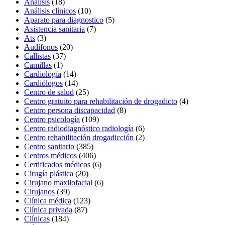
Análisis
(18)
Análisis clínicos
(10)
Aparato para diagnostico
(5)
Asistencia sanitaria
(7)
Ats
(3)
Audífonos
(20)
Callistas
(37)
Camillas
(1)
Cardiología
(14)
Cardiólogos
(14)
Centro de salud
(25)
Centro gratuito para rehabilitación de drogadicto
(4)
Centro persona discapacidad
(8)
Centro psicología
(109)
Centro radiodiagnóstico radiología
(6)
Centro rehabilitación drogadicción
(2)
Centro sanitario
(385)
Centros médicos
(406)
Certificados médicos
(6)
Cirugía plástica
(20)
Cirujano maxilofacial
(6)
Cirujanos
(39)
Clínica médica
(123)
Clínica privada
(87)
Clínicas
(184)