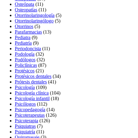
Osteópata
(11)
Osteopatías
(11)
Otorrinolaringología
(5)
Otorrinolaringólogo
(5)
Otorrinos
(5)
Parafarmacias
(13)
Pediatra
(9)
Pediatría
(9)
Periodoncista
(11)
Podología
(32)
Podólogos
(32)
Policlínicas
(87)
Protésicos
(21)
Protésicos dentales
(34)
Prótesis dentales
(41)
Psicología
(109)
Psicología clínica
(104)
Psicología infantil
(18)
Psicólogos
(112)
Psicopedagogía
(14)
Psicoterapeutas
(126)
Psicoterapia
(126)
Psiquiatras
(7)
Psiquiatría
(11)
Quiromasaje
(3)