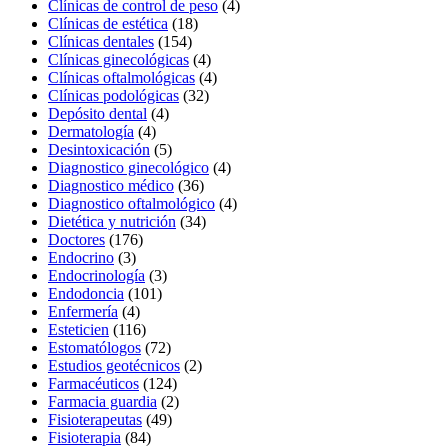
Clínicas de control de peso
(4)
Clínicas de estética
(18)
Clínicas dentales
(154)
Clínicas ginecológicas
(4)
Clínicas oftalmológicas
(4)
Clínicas podológicas
(32)
Depósito dental
(4)
Dermatología
(4)
Desintoxicación
(5)
Diagnostico ginecológico
(4)
Diagnostico médico
(36)
Diagnostico oftalmológico
(4)
Dietética y nutrición
(34)
Doctores
(176)
Endocrino
(3)
Endocrinología
(3)
Endodoncia
(101)
Enfermería
(4)
Esteticien
(116)
Estomatólogos
(72)
Estudios geotécnicos
(2)
Farmacéuticos
(124)
Farmacia guardia
(2)
Fisioterapeutas
(49)
Fisioterapia
(84)