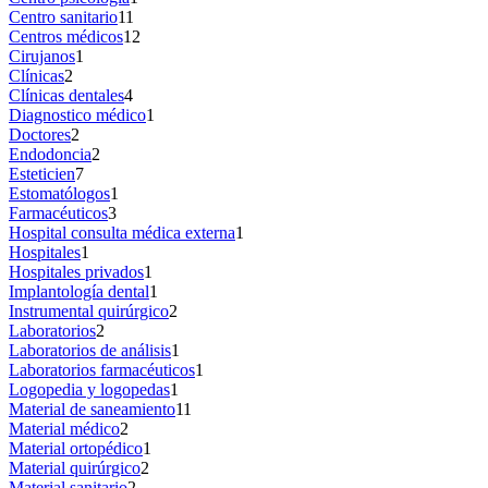
Centro sanitario
11
Centros médicos
12
Cirujanos
1
Clínicas
2
Clínicas dentales
4
Diagnostico médico
1
Doctores
2
Endodoncia
2
Esteticien
7
Estomatólogos
1
Farmacéuticos
3
Hospital consulta médica externa
1
Hospitales
1
Hospitales privados
1
Implantología dental
1
Instrumental quirúrgico
2
Laboratorios
2
Laboratorios de análisis
1
Laboratorios farmacéuticos
1
Logopedia y logopedas
1
Material de saneamiento
11
Material médico
2
Material ortopédico
1
Material quirúrgico
2
Material sanitario
2