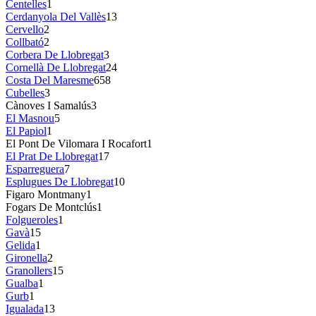
Centelles
1
Cerdanyola Del Vallès
13
Cervello
2
Collbató
2
Corbera De Llobregat
3
Cornellà De Llobregat
24
Costa Del Maresme
658
Cubelles
3
Cànoves I Samalús
3
El Masnou
5
El Papiol
1
El Pont De Vilomara I Rocafort
1
El Prat De Llobregat
17
Esparreguera
7
Esplugues De Llobregat
10
Figaro Montmany
1
Fogars De Montclús
1
Folgueroles
1
Gavà
15
Gelida
1
Gironella
2
Granollers
15
Gualba
1
Gurb
1
Igualada
13