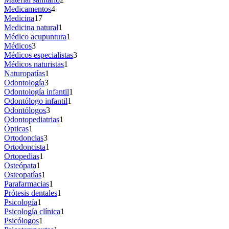
Medicamentos
4
Medicina
17
Medicina natural
1
Médico acupuntura
1
Médicos
3
Médicos especialistas
3
Médicos naturistas
1
Naturopatías
1
Odontología
3
Odontología infantil
1
Odontólogo infantil
1
Odontólogos
3
Odontopediatrias
1
Ópticas
1
Ortodoncias
3
Ortodoncista
1
Ortopedias
1
Osteópata
1
Osteopatías
1
Parafarmacias
1
Prótesis dentales
1
Psicología
1
Psicología clínica
1
Psicólogos
1