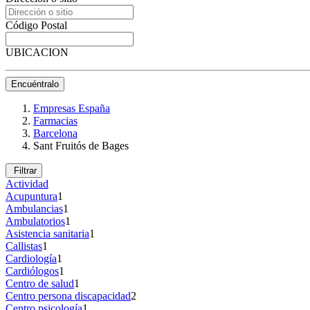
Código Postal
UBICACION
Encuéntralo
Empresas España
Farmacias
Barcelona
Sant Fruitós de Bages
Filtrar
Actividad
Acupuntura
1
Ambulancias
1
Ambulatorios
1
Asistencia sanitaria
1
Callistas
1
Cardiología
1
Cardiólogos
1
Centro de salud
1
Centro persona discapacidad
2
Centro psicología
1