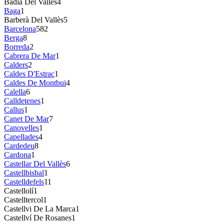
Badia Del Vallès
4
Baga
1
Barberà Del Vallès
5
Barcelona
582
Berga
8
Borreda
2
Cabrera De Mar
1
Calders
2
Caldes D'Estrac
1
Caldes De Montbui
4
Calella
6
Calldetenes
1
Callus
1
Canet De Mar
7
Canovelles
1
Capellades
4
Cardedeu
8
Cardona
1
Castellar Del Vallès
6
Castellbisbal
1
Castelldefels
11
Castellolí
1
Castelltercol
1
Castellvi De La Marca
1
Castellví De Rosanes
1