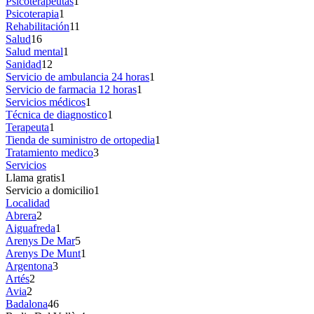
Psicoterapeutas
1
Psicoterapia
1
Rehabilitación
11
Salud
16
Salud mental
1
Sanidad
12
Servicio de ambulancia 24 horas
1
Servicio de farmacia 12 horas
1
Servicios médicos
1
Técnica de diagnostico
1
Terapeuta
1
Tienda de suministro de ortopedia
1
Tratamiento medico
3
Servicios
Llama gratis
1
Servicio a domicilio
1
Localidad
Abrera
2
Aiguafreda
1
Arenys De Mar
5
Arenys De Munt
1
Argentona
3
Artés
2
Avia
2
Badalona
46