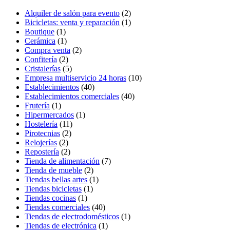
Alquiler de salón para evento
(2)
Bicicletas: venta y reparación
(1)
Boutique
(1)
Cerámica
(1)
Compra venta
(2)
Confitería
(2)
Cristalerías
(5)
Empresa multiservicio 24 horas
(10)
Establecimientos
(40)
Establecimientos comerciales
(40)
Frutería
(1)
Hipermercados
(1)
Hostelería
(11)
Pirotecnias
(2)
Relojerías
(2)
Repostería
(2)
Tienda de alimentación
(7)
Tienda de mueble
(2)
Tiendas bellas artes
(1)
Tiendas bicicletas
(1)
Tiendas cocinas
(1)
Tiendas comerciales
(40)
Tiendas de electrodomésticos
(1)
Tiendas de electrónica
(1)