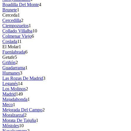
Boadilla Del Monte
4
Brunete
1
Cerceda
1
Cercedilla
2
Ciempozuelos
1
Collado Villalba
10
Colmenar Viejo
6
Coslada
11
El Molar
1
Fuenlabrada
6
Getafe
5
Griñón
2
Guadarrama
1
Humanes
3
Las Rozas De Madrid
3
Leganés
14
Los Molinos
2
Madrid
149
Majadahonda
1
Meco
1
Mejorada Del Campo
2
Moralzarzal
2
Morata De Tajuña
1
Móstoles
10
Navalcarnero
2