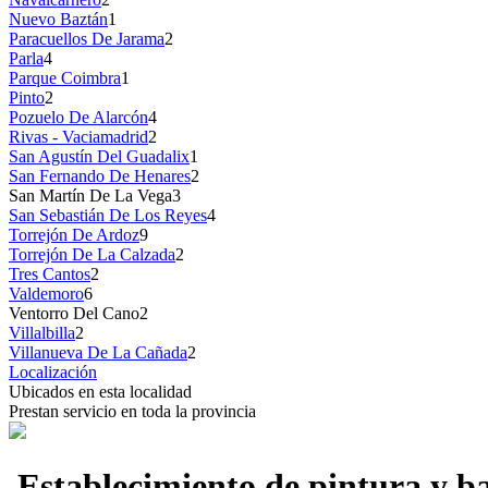
Nuevo Baztán
1
Paracuellos De Jarama
2
Parla
4
Parque Coimbra
1
Pinto
2
Pozuelo De Alarcón
4
Rivas - Vaciamadrid
2
San Agustín Del Guadalix
1
San Fernando De Henares
2
San Martín De La Vega
3
San Sebastián De Los Reyes
4
Torrejón De Ardoz
9
Torrejón De La Calzada
2
Tres Cantos
2
Valdemoro
6
Ventorro Del Cano
2
Villalbilla
2
Villanueva De La Cañada
2
Localización
Ubicados en esta localidad
Prestan servicio en toda la provincia
Establecimiento de pintura y b