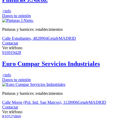
+info
Danos tu opinión
Pinturas y barnices: establecimientos
Calle Estudiantes, 48
28904
Getafe
MADRID
Contactar
Ver teléfono
916919428
Euro Cumpar Servicios Industriales
+info
Danos tu opinión
Pinturas y barnices: establecimientos
Calle Morse (Pol. Ind. San Marcos), 11
28906
Getafe
MADRID
Contactar
Ver teléfono
810525860