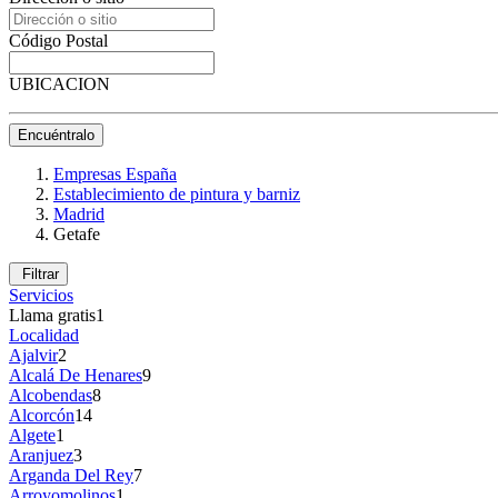
Código Postal
UBICACION
Encuéntralo
Empresas España
Establecimiento de pintura y barniz
Madrid
Getafe
Filtrar
Servicios
Llama gratis
1
Localidad
Ajalvir
2
Alcalá De Henares
9
Alcobendas
8
Alcorcón
14
Algete
1
Aranjuez
3
Arganda Del Rey
7
Arroyomolinos
1