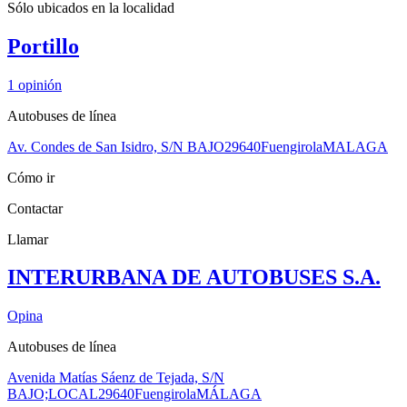
Sólo ubicados en la
localidad
Portillo
1
opinión
Autobuses de línea
Av. Condes de San Isidro, S/N BAJO
29640
Fuengirola
MALAGA
Cómo ir
Contactar
Llamar
INTERURBANA DE AUTOBUSES S.A.
Opina
Autobuses de línea
Avenida Matías Sáenz de Tejada, S/N
BAJO;LOCAL
29640
Fuengirola
MÁLAGA