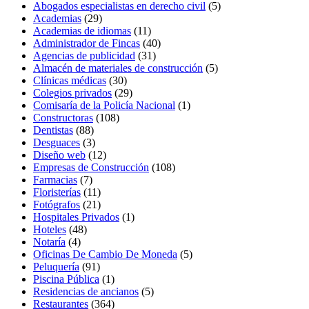
Abogados especialistas en derecho civil
(5)
Academias
(29)
Academias de idiomas
(11)
Administrador de Fincas
(40)
Agencias de publicidad
(31)
Almacén de materiales de construcción
(5)
Clínicas médicas
(30)
Colegios privados
(29)
Comisaría de la Policía Nacional
(1)
Constructoras
(108)
Dentistas
(88)
Desguaces
(3)
Diseño web
(12)
Empresas de Construcción
(108)
Farmacias
(7)
Floristerías
(11)
Fotógrafos
(21)
Hospitales Privados
(1)
Hoteles
(48)
Notaría
(4)
Oficinas De Cambio De Moneda
(5)
Peluquería
(91)
Piscina Pública
(1)
Residencias de ancianos
(5)
Restaurantes
(364)