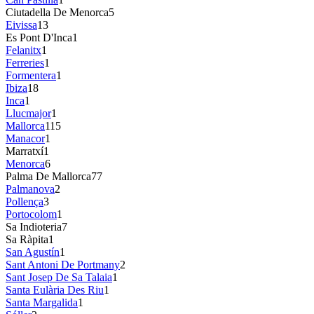
Ciutadella De Menorca
5
Eivissa
13
Es Pont D'Inca
1
Felanitx
1
Ferreries
1
Formentera
1
Ibiza
18
Inca
1
Llucmajor
1
Mallorca
115
Manacor
1
Marratxí
1
Menorca
6
Palma De Mallorca
77
Palmanova
2
Pollença
3
Portocolom
1
Sa Indioteria
7
Sa Ràpita
1
San Agustín
1
Sant Antoni De Portmany
2
Sant Josep De Sa Talaia
1
Santa Eulària Des Riu
1
Santa Margalida
1