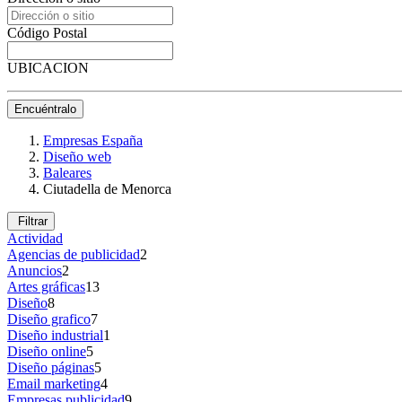
Código Postal
UBICACION
Encuéntralo
Empresas España
Diseño web
Baleares
Ciutadella de Menorca
Filtrar
Actividad
Agencias de publicidad
2
Anuncios
2
Artes gráficas
13
Diseño
8
Diseño grafico
7
Diseño industrial
1
Diseño online
5
Diseño páginas
5
Email marketing
4
Empresas publicidad
9