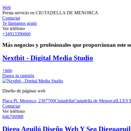
Web
Presta servicio en CIUTADELLA DE MENORCA
Contactar
Te llamamos gratis
Ver teléfono
+34913396666
Más negocios y profesionales que proporcionan este se
Nextbit - Digital Media Studio
+info
Danos tu opinión
Diseño de páginas web
Plaça Pl. Menorca, 23
07760
Ciutadella
Ciutadella de Menorca
ILLES
Contactar
Ver teléfono
646706988
Diego Aguiló Diseño Web Y Seo Diegoagui