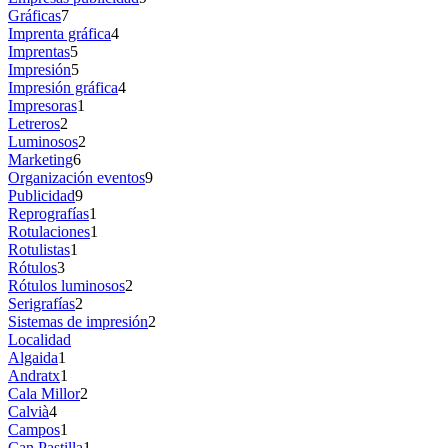
Gráficas
7
Imprenta gráfica
4
Imprentas
5
Impresión
5
Impresión gráfica
4
Impresoras
1
Letreros
2
Luminosos
2
Marketing
6
Organización eventos
9
Publicidad
9
Reprografías
1
Rotulaciones
1
Rotulistas
1
Rótulos
3
Rótulos luminosos
2
Serigrafías
2
Sistemas de impresión
2
Localidad
Algaida
1
Andratx
1
Cala Millor
2
Calvià
4
Campos
1
Can Pastilla
1