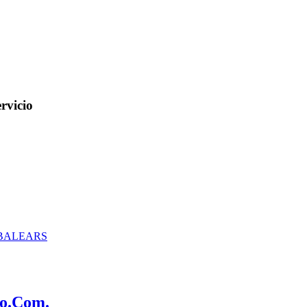
rvicio
 BALEARS
lo.Com.