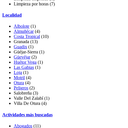
Limpieza por horas
(7)
Localidad
Albolote
(1)
Almuñécar
(4)
Costa Tropical
(10)
Granada
(13)
Guadix
(1)
Güéjar-Sierra
(1)
Güevéjar
(2)
Huétor Vega
(1)
Las Gabias
(1)
Loja
(1)
Motril
(4)
Otura
(4)
Peligros
(2)
Salobreña (3)
Valle Del Zalabí
(1)
Villa De Otura
(4)
Actividades más buscadas
Abogados
(11)