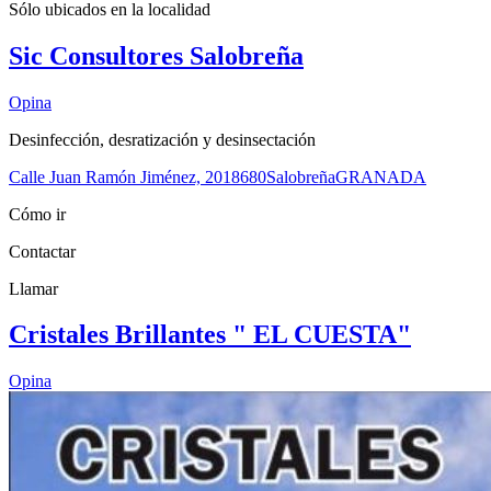
Sólo ubicados en la
localidad
Sic Consultores Salobreña
Opina
Desinfección, desratización y desinsectación
Calle Juan Ramón Jiménez, 20
18680
Salobreña
GRANADA
Cómo ir
Contactar
Llamar
Cristales Brillantes " EL CUESTA"
Opina