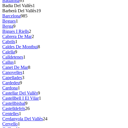
Badalona
93
Badia Del Vallès
1
Barberà Del Vallès
19
Barcelona
985
Begues
1
Berga
9
Bigues I Riells
2
Cabrera De Mar
2
Cabrils
1
Caldes De Montbui
8
Calella
9
Calldetenes
1
Callus
1
Canet De Mar
8
Canovelles
1
Capellades
3
Cardedeu
9
Cardona
1
Castellar Del Vallès
9
Castellbell I El Vilar
1
Castellbisbal
9
Castelldefels
26
Centelles
1
Cerdanyola Del Vallès
24
Cervello
1