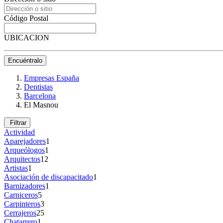
Código Postal
UBICACION
Encuéntralo
Empresas España
Dentistas
Barcelona
El Masnou
Filtrar
Actividad
Aparejadores
1
Arqueólogos
1
Arquitectos
12
Artistas
1
Asociación de discapacitado
1
Barnizadores
1
Carniceros
5
Carpinteros
3
Cerrajeros
25
Chatarrero
1