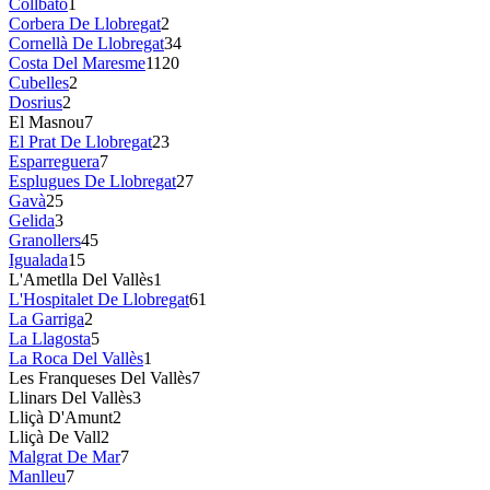
Collbató
1
Corbera De Llobregat
2
Cornellà De Llobregat
34
Costa Del Maresme
1120
Cubelles
2
Dosrius
2
El Masnou
7
El Prat De Llobregat
23
Esparreguera
7
Esplugues De Llobregat
27
Gavà
25
Gelida
3
Granollers
45
Igualada
15
L'Ametlla Del Vallès
1
L'Hospitalet De Llobregat
61
La Garriga
2
La Llagosta
5
La Roca Del Vallès
1
Les Franqueses Del Vallès
7
Llinars Del Vallès
3
Lliçà D'Amunt
2
Lliçà De Vall
2
Malgrat De Mar
7
Manlleu
7