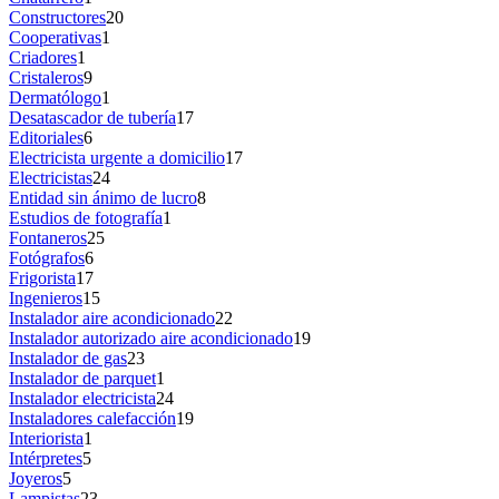
Constructores
20
Cooperativas
1
Criadores
1
Cristaleros
9
Dermatólogo
1
Desatascador de tubería
17
Editoriales
6
Electricista urgente a domicilio
17
Electricistas
24
Entidad sin ánimo de lucro
8
Estudios de fotografía
1
Fontaneros
25
Fotógrafos
6
Frigorista
17
Ingenieros
15
Instalador aire acondicionado
22
Instalador autorizado aire acondicionado
19
Instalador de gas
23
Instalador de parquet
1
Instalador electricista
24
Instaladores calefacción
19
Interiorista
1
Intérpretes
5
Joyeros
5
Lampistas
23