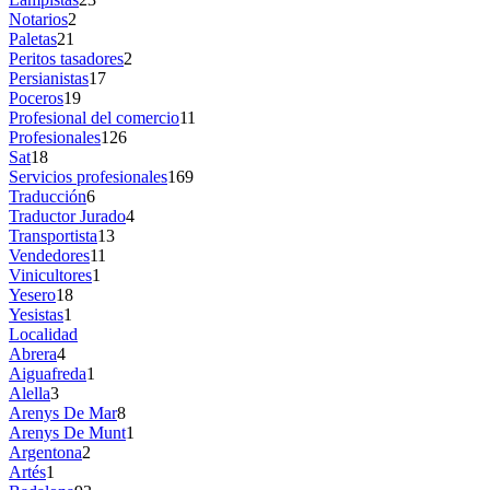
Notarios
2
Paletas
21
Peritos tasadores
2
Persianistas
17
Poceros
19
Profesional del comercio
11
Profesionales
126
Sat
18
Servicios profesionales
169
Traducción
6
Traductor Jurado
4
Transportista
13
Vendedores
11
Vinicultores
1
Yesero
18
Yesistas
1
Localidad
Abrera
4
Aiguafreda
1
Alella
3
Arenys De Mar
8
Arenys De Munt
1
Argentona
2
Artés
1