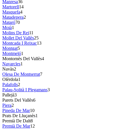
Manresa
36
Martorell
14
Masquefa
4
Matadepera
2
Mataró
70
Moià
1
Molins De Rei
11
Mollet Del Vallès
25
Montcada I Reixac
13
Montgat
5
Montmeló
1
Montornès Del Vallès
4
Navarcles
1
Navàs
2
Olesa De Montserrat
7
Olèrdola
1
Palafolls
2
Palau-Solità I Plegamans
3
Pallejà
3
Parets Del Vallès
6
Piera
2
Pineda De Mar
10
Prats De Lluçanès
1
Premià De Dalt
8
Premià De Mar
12