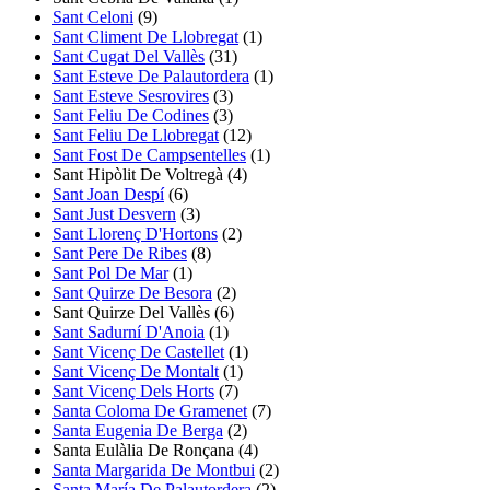
Sant Celoni
(9)
Sant Climent De Llobregat
(1)
Sant Cugat Del Vallès
(31)
Sant Esteve De Palautordera
(1)
Sant Esteve Sesrovires
(3)
Sant Feliu De Codines
(3)
Sant Feliu De Llobregat
(12)
Sant Fost De Campsentelles
(1)
Sant Hipòlit De Voltregà
(4)
Sant Joan Despí
(6)
Sant Just Desvern
(3)
Sant Llorenç D'Hortons
(2)
Sant Pere De Ribes
(8)
Sant Pol De Mar
(1)
Sant Quirze De Besora
(2)
Sant Quirze Del Vallès
(6)
Sant Sadurní D'Anoia
(1)
Sant Vicenç De Castellet
(1)
Sant Vicenç De Montalt
(1)
Sant Vicenç Dels Horts
(7)
Santa Coloma De Gramenet
(7)
Santa Eugenia De Berga
(2)
Santa Eulàlia De Ronçana
(4)
Santa Margarida De Montbui
(2)
Santa María De Palautordera
(2)