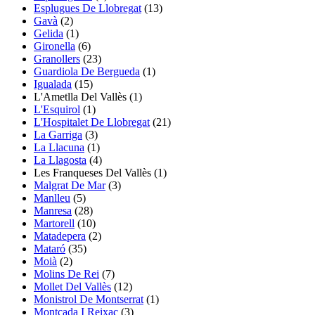
Esplugues De Llobregat
(13)
Gavà
(2)
Gelida
(1)
Gironella
(6)
Granollers
(23)
Guardiola De Bergueda
(1)
Igualada
(15)
L'Ametlla Del Vallès
(1)
L'Esquirol
(1)
L'Hospitalet De Llobregat
(21)
La Garriga
(3)
La Llacuna
(1)
La Llagosta
(4)
Les Franqueses Del Vallès
(1)
Malgrat De Mar
(3)
Manlleu
(5)
Manresa
(28)
Martorell
(10)
Matadepera
(2)
Mataró
(35)
Moià
(2)
Molins De Rei
(7)
Mollet Del Vallès
(12)
Monistrol De Montserrat
(1)
Montcada I Reixac
(3)