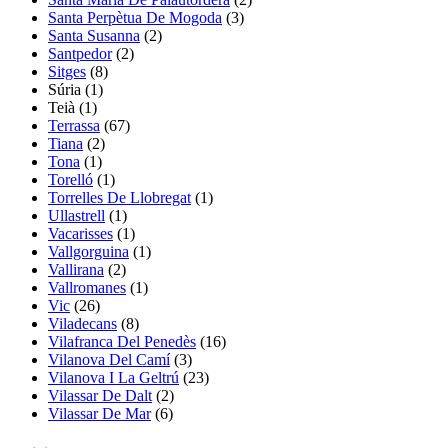
Santa Perpètua De Mogoda
(3)
Santa Susanna
(2)
Santpedor
(2)
Sitges
(8)
Súria
(1)
Teià
(1)
Terrassa
(67)
Tiana
(2)
Tona
(1)
Torelló
(1)
Torrelles De Llobregat
(1)
Ullastrell
(1)
Vacarisses
(1)
Vallgorguina
(1)
Vallirana
(2)
Vallromanes
(1)
Vic
(26)
Viladecans
(8)
Vilafranca Del Penedès
(16)
Vilanova Del Camí
(3)
Vilanova I La Geltrú
(23)
Vilassar De Dalt
(2)
Vilassar De Mar
(6)