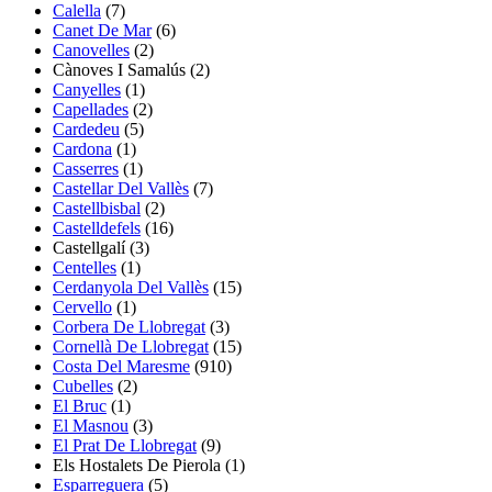
Calella
(7)
Canet De Mar
(6)
Canovelles
(2)
Cànoves I Samalús
(2)
Canyelles
(1)
Capellades
(2)
Cardedeu
(5)
Cardona
(1)
Casserres
(1)
Castellar Del Vallès
(7)
Castellbisbal
(2)
Castelldefels
(16)
Castellgalí
(3)
Centelles
(1)
Cerdanyola Del Vallès
(15)
Cervello
(1)
Corbera De Llobregat
(3)
Cornellà De Llobregat
(15)
Costa Del Maresme
(910)
Cubelles
(2)
El Bruc
(1)
El Masnou
(3)
El Prat De Llobregat
(9)
Els Hostalets De Pierola
(1)
Esparreguera
(5)