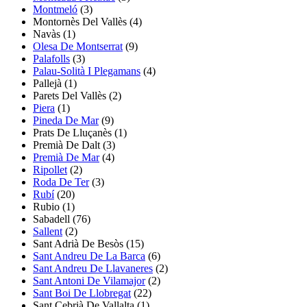
Montmeló
(3)
Montornès Del Vallès
(4)
Navàs
(1)
Olesa De Montserrat
(9)
Palafolls
(3)
Palau-Solità I Plegamans
(4)
Pallejà
(1)
Parets Del Vallès
(2)
Piera
(1)
Pineda De Mar
(9)
Prats De Lluçanès
(1)
Premià De Dalt
(3)
Premià De Mar
(4)
Ripollet
(2)
Roda De Ter
(3)
Rubí
(20)
Rubio
(1)
Sabadell
(76)
Sallent
(2)
Sant Adrià De Besòs
(15)
Sant Andreu De La Barca
(6)
Sant Andreu De Llavaneres
(2)
Sant Antoni De Vilamajor
(2)
Sant Boi De Llobregat
(22)
Sant Cebrià De Vallalta
(1)