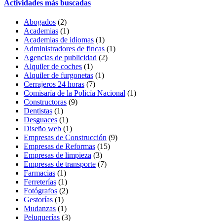
Actividades más buscadas
Abogados
(2)
Academias
(1)
Academias de idiomas
(1)
Administradores de fincas
(1)
Agencias de publicidad
(2)
Alquiler de coches
(1)
Alquiler de furgonetas
(1)
Cerrajeros 24 horas
(7)
Comisaría de la Policía Nacional
(1)
Constructoras
(9)
Dentistas
(1)
Desguaces
(1)
Diseño web
(1)
Empresas de Construcción
(9)
Empresas de Reformas
(15)
Empresas de limpieza
(3)
Empresas de transporte
(7)
Farmacias
(1)
Ferreterías
(1)
Fotógrafos
(2)
Gestorías
(1)
Mudanzas
(1)
Peluquerías
(3)