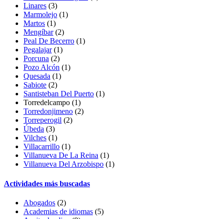
Linares
(3)
Marmolejo
(1)
Martos
(1)
Mengíbar
(2)
Peal De Becerro
(1)
Pegalajar
(1)
Porcuna
(2)
Pozo Alcón
(1)
Quesada
(1)
Sabiote
(2)
Santisteban Del Puerto
(1)
Torredelcampo (1)
Torredonjimeno
(2)
Torreperogil
(2)
Úbeda
(3)
Vilches
(1)
Villacarrillo
(1)
Villanueva De La Reina
(1)
Villanueva Del Arzobispo
(1)
Actividades más buscadas
Abogados
(2)
Academias de idiomas
(5)