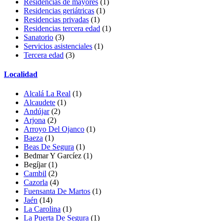
Residencias de mayores
(1)
Residencias geriátricas
(1)
Residencias privadas
(1)
Residencias tercera edad
(1)
Sanatorio
(3)
Servicios asistenciales
(1)
Tercera edad
(3)
Localidad
Alcalá La Real
(1)
Alcaudete
(1)
Andújar
(2)
Arjona
(2)
Arroyo Del Ojanco
(1)
Baeza
(1)
Beas De Segura
(1)
Bedmar Y Garcíez
(1)
Begíjar
(1)
Cambil
(2)
Cazorla
(4)
Fuensanta De Martos
(1)
Jaén
(14)
La Carolina
(1)
La Puerta De Segura
(1)