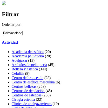
Filtrar
Ordenar por:
Actividad
Academia de estética
(20)
Academia peluquería
(20)
Adelgazar
(13)
Artículos de peluquería
(45)
Belleza y estetica
(344)
Celulitis
(8)
Centro de bronceado
(28)
Centro de estética masculina
(6)
Centros bellezas
(258)
Centros de depilación
(45)
Centros de esteticas
(256)
Cirugía estética
(22)
Clínica de adelgazamiento
(10)