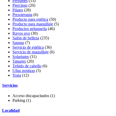
Perfumes
(53)
Piercings
(20)
Pilates
(28)
Presoterapia
(6)
Producto para estética
(50)
Producto para maquillaje
(5)
Productos peluquería
(46)
Rayos uva
(30)
Salón de belleza
(235)
Saunas
(7)
Servicio de estética
(36)
Servicio de maquillaje
(6)
Solariums
(31)
Tatuajes
(20)
Teñido de cabello
(6)
Uñas postizas
(3)
Yoga
(12)
Servicios
Acceso discapacitados
(1)
Parking
(1)
Localidad