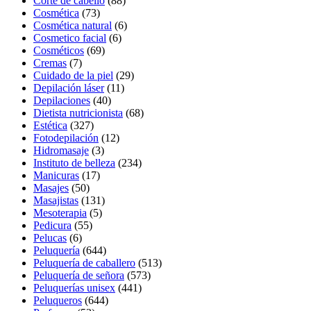
Corte de cabello
(88)
Cosmética
(73)
Cosmética natural
(6)
Cosmetico facial
(6)
Cosméticos
(69)
Cremas
(7)
Cuidado de la piel
(29)
Depilación láser
(11)
Depilaciones
(40)
Dietista nutricionista
(68)
Estética
(327)
Fotodepilación
(12)
Hidromasaje
(3)
Instituto de belleza
(234)
Manicuras
(17)
Masajes
(50)
Masajistas
(131)
Mesoterapia
(5)
Pedicura
(55)
Pelucas
(6)
Peluquería
(644)
Peluquería de caballero
(513)
Peluquería de señora
(573)
Peluquerías unisex
(441)
Peluqueros
(644)