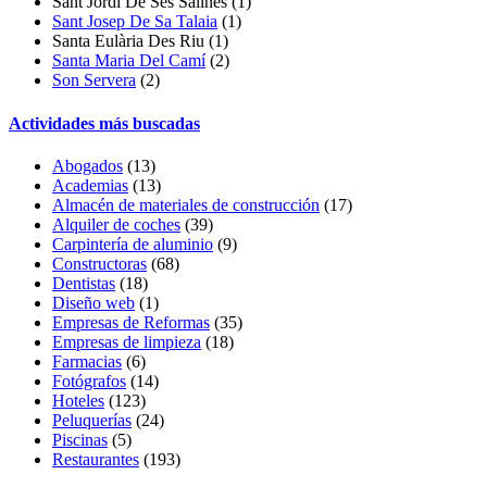
Sant Jordi De Ses Salines
(1)
Sant Josep De Sa Talaia
(1)
Santa Eulària Des Riu (1)
Santa Maria Del Camí
(2)
Son Servera
(2)
Actividades más buscadas
Abogados
(13)
Academias
(13)
Almacén de materiales de construcción
(17)
Alquiler de coches
(39)
Carpintería de aluminio
(9)
Constructoras
(68)
Dentistas
(18)
Diseño web
(1)
Empresas de Reformas
(35)
Empresas de limpieza
(18)
Farmacias
(6)
Fotógrafos
(14)
Hoteles
(123)
Peluquerías
(24)
Piscinas
(5)
Restaurantes
(193)