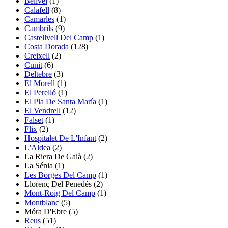
Bellvei
(1)
Calafell
(8)
Camarles
(1)
Cambrils
(9)
Castellvell Del Camp
(1)
Costa Dorada
(128)
Creixell
(2)
Cunit
(6)
Deltebre
(3)
El Morell
(1)
El Perelló
(1)
El Pla De Santa María
(1)
El Vendrell
(12)
Falset
(1)
Flix
(2)
Hospitalet De L'Infant
(2)
L'Aldea
(2)
La Riera De Gaià
(2)
La Sénia
(1)
Les Borges Del Camp
(1)
Llorenç Del Penedés
(2)
Mont-Roig Del Camp
(1)
Montblanc
(5)
Móra D'Ebre
(5)
Reus
(51)