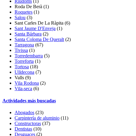
Riudoms
(1)
Roda De Berà
(1)
Roquetes
(1)
Salou
(3)
Sant Carles De La Ràpita
(6)
Sant Jaume D'Enveja
(1)
Santa Bárbara
(2)
Santa Coloma De Queralt
(2)
Tarragona
(67)
Tivissa
(1)
Torredembarra
(5)
Torreforta
(1)
Tortosa
(18)
Ulldecona
(7)
Valls (9)
Vila Rodona
(2)
Vila-seca
(6)
Actividades más buscadas
Abogados
(23)
Carpintería de aluminio
(11)
Constructoras
(37)
Dentistas
(10)
Desguaces
(2)