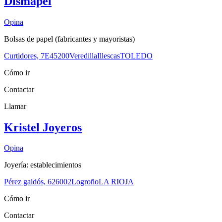
Dismapel
Opina
Bolsas de papel (fabricantes y mayoristas)
Curtidores, 7E
45200
Veredilla
Illescas
TOLEDO
Cómo ir
Contactar
Llamar
Kristel Joyeros
Opina
Joyería: establecimientos
Pérez galdós, 6
26002
Logroño
LA RIOJA
Cómo ir
Contactar