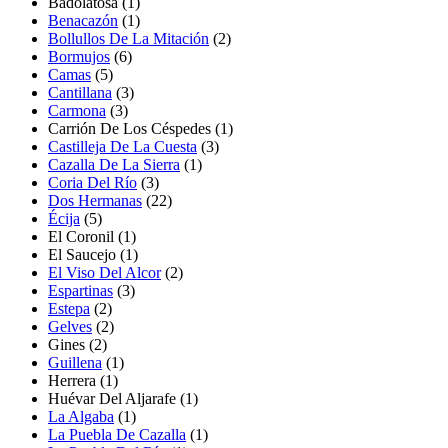
Badolatosa
(1)
Benacazón
(1)
Bollullos De La Mitación
(2)
Bormujos
(6)
Camas
(5)
Cantillana
(3)
Carmona
(3)
Carrión De Los Céspedes
(1)
Castilleja De La Cuesta
(3)
Cazalla De La Sierra
(1)
Coria Del Río
(3)
Dos Hermanas
(22)
Écija
(5)
El Coronil
(1)
El Saucejo
(1)
El Viso Del Alcor
(2)
Espartinas
(3)
Estepa
(2)
Gelves
(2)
Gines
(2)
Guillena
(1)
Herrera
(1)
Huévar Del Aljarafe
(1)
La Algaba
(1)
La Puebla De Cazalla
(1)