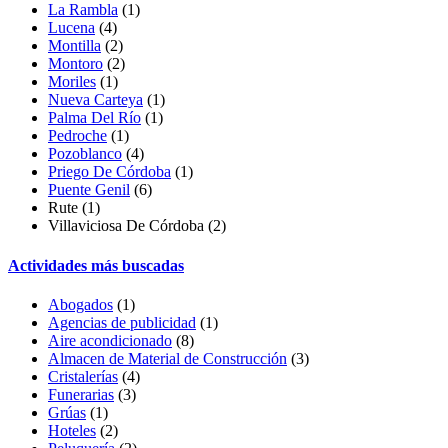
La Rambla
(1)
Lucena
(4)
Montilla
(2)
Montoro
(2)
Moriles
(1)
Nueva Carteya
(1)
Palma Del Río
(1)
Pedroche
(1)
Pozoblanco
(4)
Priego De Córdoba
(1)
Puente Genil
(6)
Rute
(1)
Villaviciosa De Córdoba (2)
Actividades más buscadas
Abogados
(1)
Agencias de publicidad
(1)
Aire acondicionado
(8)
Almacen de Material de Construcción
(3)
Cristalerías
(4)
Funerarias
(3)
Grúas
(1)
Hoteles
(2)