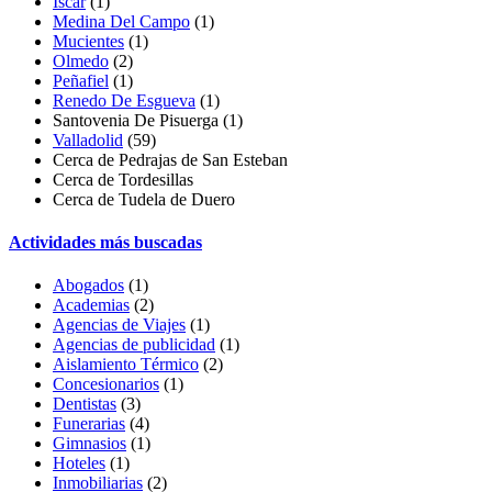
Íscar
(1)
Medina Del Campo
(1)
Mucientes
(1)
Olmedo
(2)
Peñafiel
(1)
Renedo De Esgueva
(1)
Santovenia De Pisuerga (1)
Valladolid
(59)
Cerca de Pedrajas de San Esteban
Cerca de Tordesillas
Cerca de Tudela de Duero
Actividades más buscadas
Abogados
(1)
Academias
(2)
Agencias de Viajes
(1)
Agencias de publicidad
(1)
Aislamiento Térmico
(2)
Concesionarios
(1)
Dentistas
(3)
Funerarias
(4)
Gimnasios
(1)
Hoteles
(1)
Inmobiliarias
(2)