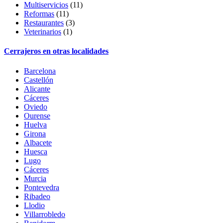
Multiservicios
(11)
Reformas
(11)
Restaurantes
(3)
Veterinarios
(1)
Cerrajeros en otras localidades
Barcelona
Castellón
Alicante
Cáceres
Oviedo
Ourense
Huelva
Girona
Albacete
Huesca
Lugo
Cáceres
Murcia
Pontevedra
Ribadeo
Llodio
Villarrobledo