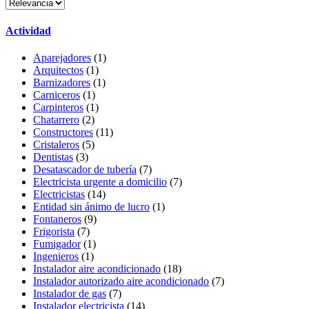
Actividad
Aparejadores
(1)
Arquitectos
(1)
Barnizadores
(1)
Carniceros
(1)
Carpinteros
(1)
Chatarrero
(2)
Constructores
(11)
Cristaleros
(5)
Dentistas
(3)
Desatascador de tubería
(7)
Electricista urgente a domicilio
(7)
Electricistas
(14)
Entidad sin ánimo de lucro
(1)
Fontaneros
(9)
Frigorista
(7)
Fumigador
(1)
Ingenieros
(1)
Instalador aire acondicionado
(18)
Instalador autorizado aire acondicionado
(7)
Instalador de gas
(7)
Instalador electricista
(14)