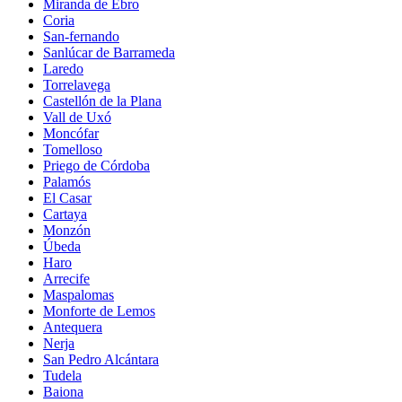
Miranda de Ebro
Coria
San-fernando
Sanlúcar de Barrameda
Laredo
Torrelavega
Castellón de la Plana
Vall de Uxó
Moncófar
Tomelloso
Priego de Córdoba
Palamós
El Casar
Cartaya
Monzón
Úbeda
Haro
Arrecife
Maspalomas
Monforte de Lemos
Antequera
Nerja
San Pedro Alcántara
Tudela
Baiona