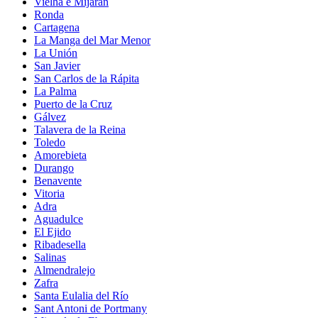
Vielha e Mijaran
Ronda
Cartagena
La Manga del Mar Menor
La Unión
San Javier
San Carlos de la Rápita
La Palma
Puerto de la Cruz
Gálvez
Talavera de la Reina
Toledo
Amorebieta
Durango
Benavente
Vitoria
Adra
Aguadulce
El Ejido
Ribadesella
Salinas
Almendralejo
Zafra
Santa Eulalia del Río
Sant Antoni de Portmany