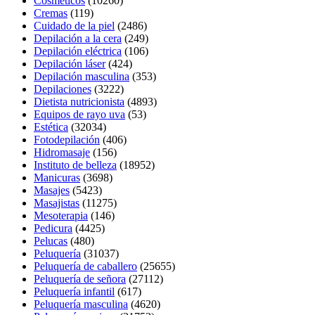
Cosméticos
(10260)
Cremas
(119)
Cuidado de la piel
(2486)
Depilación a la cera
(249)
Depilación eléctrica
(106)
Depilación láser
(424)
Depilación masculina
(353)
Depilaciones
(3222)
Dietista nutricionista
(4893)
Equipos de rayo uva
(53)
Estética
(32034)
Fotodepilación
(406)
Hidromasaje
(156)
Instituto de belleza
(18952)
Manicuras
(3698)
Masajes
(5423)
Masajistas
(11275)
Mesoterapia
(146)
Pedicura
(4425)
Pelucas
(480)
Peluquería
(31037)
Peluquería de caballero
(25655)
Peluquería de señora
(27112)
Peluquería infantil
(617)
Peluquería masculina
(4620)