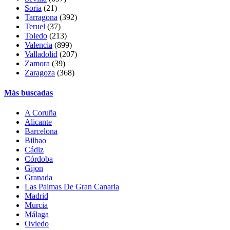
Soria
(21)
Tarragona
(392)
Teruel
(37)
Toledo
(213)
Valencia
(899)
Valladolid
(207)
Zamora
(39)
Zaragoza
(368)
Más buscadas
A Coruña
Alicante
Barcelona
Bilbao
Cádiz
Córdoba
Gijon
Granada
Las Palmas De Gran Canaria
Madrid
Murcia
Málaga
Oviedo