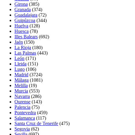
Girona
(385)
Granada
(374)
Guadalajara
(72)
Guipúzcoa
(344)
Huelva
(128)
Huesca
(78)
Illes Balears
(692)
Jaén
(150)
La Rioja
(180)
Las Palmas
(443)
León
(171)
Lleida
(151)
Lugo
(106)
Madrid
(3724)
Málaga
(1081)
Melilla
(19)
Murcia
(553)
Navarra
(286)
Ourense
(143)
Palencia
(75)
Pontevedra
(459)
Salamanca
(117)
Santa Cruz de Tenerife
(475)
Segovia
(62)
Sevilla
(697)