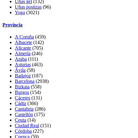
Uñas gel
(132)
Uñas postizas
(96)
Yoga
(3021)
Provincia
A Coruña
(459)
Albacete
(142)
Alicante
(705)
Almería
(246)
Araba
(111)
Asturias
(463)
Ávila
(58)
Badajoz
(187)
Barcelona
(2938)
Bizkaia
(558)
Burgos
(154)
Cáceres
(131)
Cádiz
(366)
Cantabria
(286)
Castellón
(175)
Ceuta
(14)
Ciudad Real
(151)
Córdoba
(227)
Cuenca
(59)