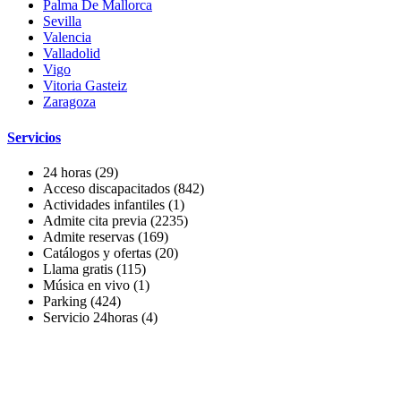
Palma De Mallorca
Sevilla
Valencia
Valladolid
Vigo
Vitoria Gasteiz
Zaragoza
Servicios
24 horas
(29)
Acceso discapacitados
(842)
Actividades infantiles
(1)
Admite cita previa
(2235)
Admite reservas
(169)
Catálogos y ofertas
(20)
Llama gratis
(115)
Música en vivo
(1)
Parking
(424)
Servicio 24horas
(4)
Servicio a domicilio
(369)
Tienda online
(377)
Zona recreo infantil
(1)
Marcas relacionadas con centros de estética