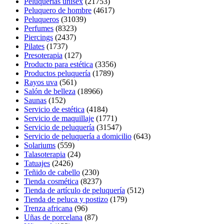
Peluquerías unisex
(21753)
Peluquero de hombre
(4617)
Peluqueros
(31039)
Perfumes
(8323)
Piercings
(2437)
Pilates
(1737)
Presoterapia
(127)
Producto para estética
(3356)
Productos peluquería
(1789)
Rayos uva
(561)
Salón de belleza
(18966)
Saunas
(152)
Servicio de estética
(4184)
Servicio de maquillaje
(1771)
Servicio de peluquería
(31547)
Servicio de peluquería a domicilio
(643)
Solariums
(559)
Talasoterapia
(24)
Tatuajes
(2426)
Teñido de cabello
(230)
Tienda cosmética
(8237)
Tienda de artículo de peluquería
(512)
Tienda de peluca y postizo
(179)
Trenza africana
(96)
Uñas de porcelana
(87)