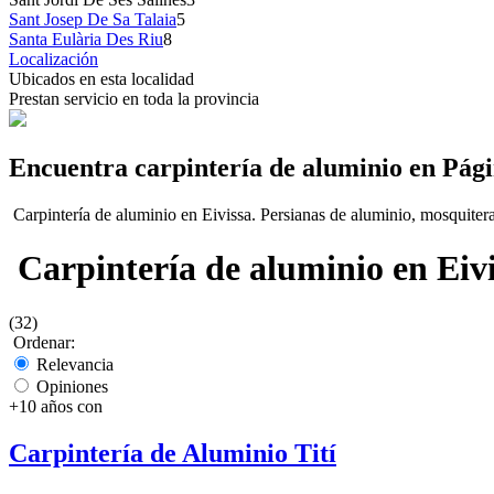
Sant Josep De Sa Talaia
5
Santa Eulària Des Riu
8
Localización
Ubicados en esta localidad
Prestan servicio en toda la provincia
Encuentra carpintería de aluminio en Pág
Carpintería de aluminio en Eivissa. Persianas de aluminio, mosquiteras
Carpintería de aluminio en Eivi
(32)
Ordenar:
Relevancia
Opiniones
+10 años con
Carpintería de Aluminio Tití