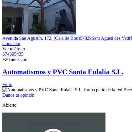
Avenida San Agustín, 172, (Cala de Bou)
07829
Sant Agustí des Vedr
Contactar
Ver teléfono
674395435
+20 años con
Automatismos y PVC Santa Eulalia S.L.
+info
Danos tu opinión
Abierto