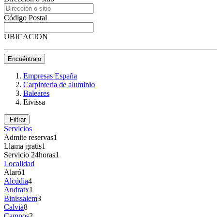
Código Postal
UBICACION
Encuéntralo
Empresas España
Carpinteria de aluminio
Baleares
Eivissa
Filtrar
Servicios
Admite reservas
1
Llama gratis
1
Servicio 24horas
1
Localidad
Alaró
1
Alcúdia
4
Andratx
1
Binissalem
3
Calvià
8
Campos
2