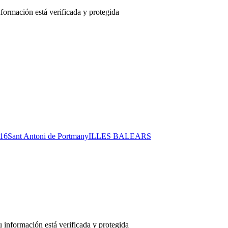
16
Sant Antoni de Portmany
ILLES BALEARS