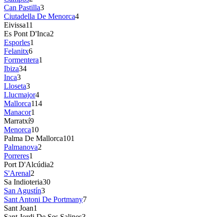
Can Pastilla
3
Ciutadella De Menorca
4
Eivissa
11
Es Pont D'Inca
2
Esporles
1
Felanitx
6
Formentera
1
Ibiza
34
Inca
3
Lloseta
3
Llucmajor
4
Mallorca
114
Manacor
1
Marratxí
9
Menorca
10
Palma De Mallorca
101
Palmanova
2
Porreres
1
Port D'Alcúdia
2
S'Arenal
2
Sa Indioteria
30
San Agustín
3
Sant Antoni De Portmany
7
Sant Joan
1
Sant Jordi De Ses Salines
3