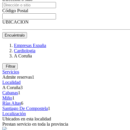
Código Postal
UBICACION
Encuéntralo
Empresas España
Cardiologia
A Coruña
Filtrar
Servicios
Admite reservas
1
Localidad
A Coruña
3
Cabanas
1
Miño
1
Rías Altas
6
Santiago De Compostela
1
Localización
Ubicados en esta localidad
Prestan servicio en toda la provincia