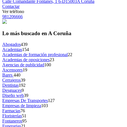
Calle Comandante Fontanes, 1 6-D
15003
A Coruña
Contactar
Ver teléfono
981206666
Lo más buscado en A Coruña
Abogados
439
Academias
154
Academias de formación profesional
22
Academias de oposiciones
23
Agencias de publicidad
100
Ascensores
19
Bares
440
Cerrajeros
39
Dentistas
192
Desguaces
9
Diseño web
39
Empresas De Transportes
127
Empresas de limpieza
103
Farmacias
76
Floristerías
51
Fontaneros
95
Funerarias
21