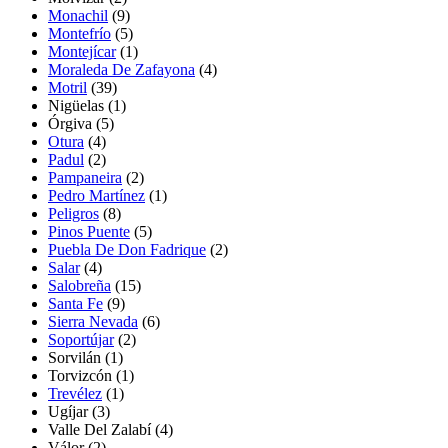
Monachil
(9)
Montefrío
(5)
Montejícar
(1)
Moraleda De Zafayona
(4)
Motril
(39)
Nigüelas
(1)
Órgiva
(5)
Otura
(4)
Padul
(2)
Pampaneira
(2)
Pedro Martínez
(1)
Peligros
(8)
Pinos Puente
(5)
Puebla De Don Fadrique
(2)
Salar
(4)
Salobreña
(15)
Santa Fe
(9)
Sierra Nevada
(6)
Soportújar
(2)
Sorvilán
(1)
Torvizcón
(1)
Trevélez
(1)
Ugíjar
(3)
Valle Del Zalabí
(4)
Válor
(2)