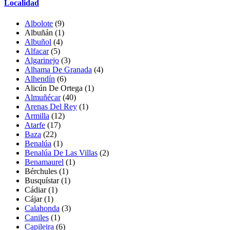
Localidad
Albolote
(9)
Albuñán
(1)
Albuñol
(4)
Alfacar
(5)
Algarinejo
(3)
Alhama De Granada
(4)
Alhendín
(6)
Alicún De Ortega
(1)
Almuñécar
(40)
Arenas Del Rey
(1)
Armilla
(12)
Atarfe
(17)
Baza
(22)
Benalúa
(1)
Benalúa De Las Villas
(2)
Benamaurel
(1)
Bérchules
(1)
Busquístar
(1)
Cádiar
(1)
Cájar
(1)
Calahonda
(3)
Caniles
(1)
Capileira
(6)