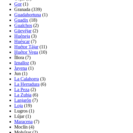
Gor
(1)
Granada
(339)
Guadahortuna
(1)
Guadix
(18)
Gualchos
(2)
Güevéjar
(2)
Huéneja
(3)
Huéscar
(7)
Huétor Tájar
(11)
Huétor Vega
(10)
Íllora
(7)
Iznalloz
(3)
Jayena
(1)
Jun
(1)
La Calahorra
(3)
La Herradura
(6)
La Peza
(2)
La Zubia
(6)
Lanjarón
(7)
Loja
(19)
Lugros
(1)
Lújar
(1)
Maracena
(7)
Moclín
(4)
Molvízar
(2)