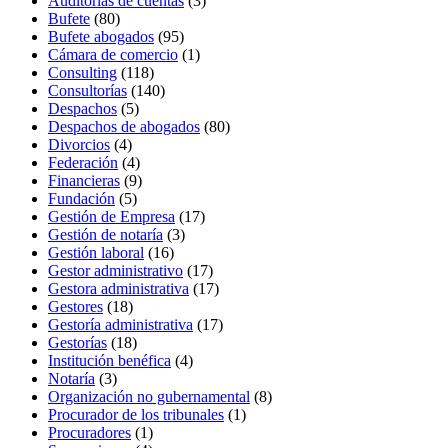
Auditorías de cuentas
(3)
Bufete
(80)
Bufete abogados
(95)
Cámara de comercio
(1)
Consulting
(118)
Consultorías
(140)
Despachos
(5)
Despachos de abogados
(80)
Divorcios
(4)
Federación
(4)
Financieras
(9)
Fundación
(5)
Gestión de Empresa
(17)
Gestión de notaría
(3)
Gestión laboral
(16)
Gestor administrativo
(17)
Gestora administrativa
(17)
Gestores
(18)
Gestoría administrativa
(17)
Gestorías
(18)
Institución benéfica
(4)
Notaría
(3)
Organización no gubernamental
(8)
Procurador de los tribunales
(1)
Procuradores
(1)