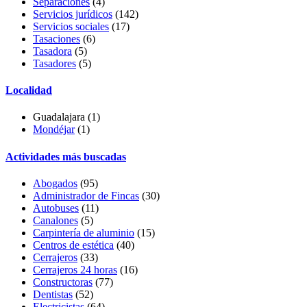
Separaciones
(4)
Servicios jurídicos
(142)
Servicios sociales
(17)
Tasaciones
(6)
Tasadora
(5)
Tasadores
(5)
Localidad
Guadalajara (1)
Mondéjar
(1)
Actividades más buscadas
Abogados
(95)
Administrador de Fincas
(30)
Autobuses
(11)
Canalones
(5)
Carpintería de aluminio
(15)
Centros de estética
(40)
Cerrajeros
(33)
Cerrajeros 24 horas
(16)
Constructoras
(77)
Dentistas
(52)
Electricistas
(64)