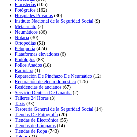
Floristerías
(105)
Fotógrafos
(162)
Hospitales Privados
(30)
Instituto Nacional de la Seguridad Social
(9)
Metacrilato
(2)
Neumáticos
(86)
Notaria
(30)
Ortopedias
(51)
Peluquería
(424)
Plataformas elevadoras
(6)
Podólogos
(83)
Pollos Asados
(18)
Radiotaxi
(1)
Reparación De Pinchazo De Neumático
(12)
Reparación de electrodomestico
(126)
Residencias de ancianos
(67)
Servicio Dentista De Guardia
(2)
Talleres 24 Horas
(3)
Taxis
(33)
Tesorería General de la Seguridad Social
(14)
Tiendas De Fotografía
(20)
Tiendas de Electrónica
(55)
Tiendas de Lámparas
(14)
Tiendas de Ropa
(743)
Toldos
(21)