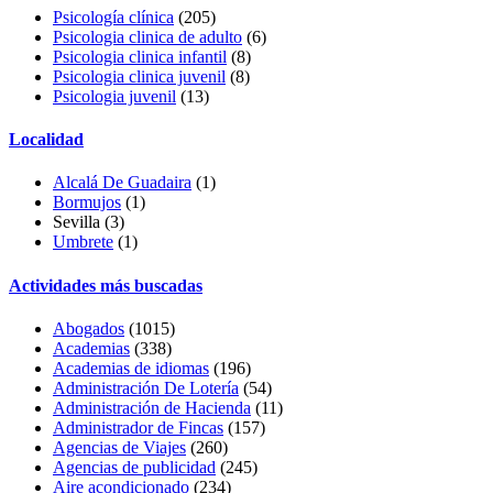
Psicología clínica
(205)
Psicologia clinica de adulto
(6)
Psicologia clinica infantil
(8)
Psicologia clinica juvenil
(8)
Psicologia juvenil
(13)
Localidad
Alcalá De Guadaira
(1)
Bormujos
(1)
Sevilla (3)
Umbrete
(1)
Actividades más buscadas
Abogados
(1015)
Academias
(338)
Academias de idiomas
(196)
Administración De Lotería
(54)
Administración de Hacienda
(11)
Administrador de Fincas
(157)
Agencias de Viajes
(260)
Agencias de publicidad
(245)
Aire acondicionado
(234)