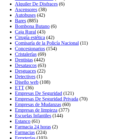
Alquiler De Disfraces
(6)
Ascensores
(38)
Autobuses
(42)
Bares
(885)
Bombona Butano
(6)
Caja Rural
(43)
Cirugía estética
(42)
Comisaría de la Policía Nacional
(11)
Concesionarios
(154)
Cristalerías
(69)
Dentistas
(442)
Desatascos
(63)
Desguaces
(22)
Detectives
(1)
Diseño web
(108)
ETT
(36)
Empresas De Seguridad
(121)
Empresas De Seguridad Privada
(70)
Empresas de Mudanzas
(60)
Empresas de limpieza
(377)
Escuelas Infantiles
(144)
Estanco
(61)
Farmacia 24 horas
(2)
Farmacias
(224)
Ferreterías
(103)