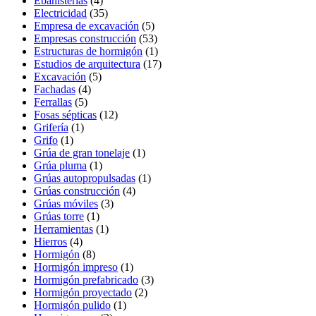
Ebanisterías
(4)
Electricidad
(35)
Empresa de excavación
(5)
Empresas construcción
(53)
Estructuras de hormigón
(1)
Estudios de arquitectura
(17)
Excavación
(5)
Fachadas
(4)
Ferrallas
(5)
Fosas sépticas
(12)
Grifería
(1)
Grifo
(1)
Grúa de gran tonelaje
(1)
Grúa pluma
(1)
Grúas autopropulsadas
(1)
Grúas construcción
(4)
Grúas móviles
(3)
Grúas torre
(1)
Herramientas
(1)
Hierros
(4)
Hormigón
(8)
Hormigón impreso
(1)
Hormigón prefabricado
(3)
Hormigón proyectado
(2)
Hormigón pulido
(1)