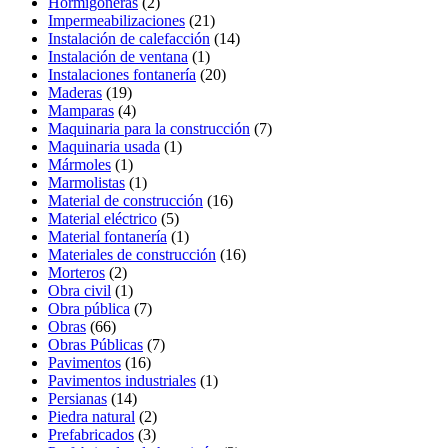
Hormigoneras
(2)
Impermeabilizaciones
(21)
Instalación de calefacción
(14)
Instalación de ventana
(1)
Instalaciones fontanería
(20)
Maderas
(19)
Mamparas
(4)
Maquinaria para la construcción
(7)
Maquinaria usada
(1)
Mármoles
(1)
Marmolistas
(1)
Material de construcción
(16)
Material eléctrico
(5)
Material fontanería
(1)
Materiales de construcción
(16)
Morteros
(2)
Obra civil
(1)
Obra pública
(7)
Obras
(66)
Obras Públicas
(7)
Pavimentos
(16)
Pavimentos industriales
(1)
Persianas
(14)
Piedra natural
(2)
Prefabricados
(3)