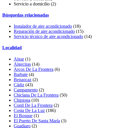
Servicio a domicilio
(2)
Búsquedas relacionadas
Instalador de aire acondicionado
(18)
Reparación de aire acondicionado
(15)
Servicio técnico de aire acondicionado
(14)
Localidad
Algar
(1)
Algeciras
(14)
Arcos De La Frontera
(6)
Barbate
(4)
Benaocaz
(2)
Cádiz
(43)
Campamento
(2)
Chiclana De La Frontera
(50)
Chipiona
(10)
Conil De La Frontera
(2)
Costa De La Luz
(186)
El Bosque
(1)
El Puerto De Santa María
(3)
Guadiaro
(2)