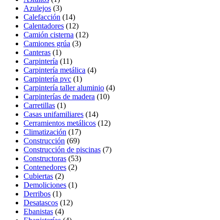
Azulejos
(3)
Calefacción
(14)
Calentadores
(12)
Camión cisterna
(12)
Camiones grúa
(3)
Canteras
(1)
Carpintería
(11)
Carpintería metálica
(4)
Carpintería pvc
(1)
Carpintería taller aluminio
(4)
Carpinterías de madera
(10)
Carretillas
(1)
Casas unifamiliares
(14)
Cerramientos metálicos
(12)
Climatización
(17)
Construcción
(69)
Construcción de piscinas
(7)
Constructoras
(53)
Contenedores
(2)
Cubiertas
(2)
Demoliciones
(1)
Derribos
(1)
Desatascos
(12)
Ebanistas
(4)