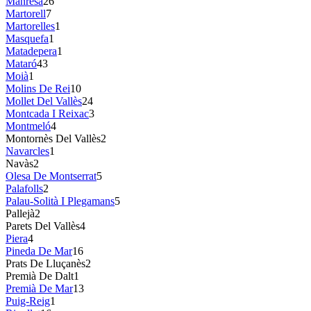
Manresa
26
Martorell
7
Martorelles
1
Masquefa
1
Matadepera
1
Mataró
43
Moià
1
Molins De Rei
10
Mollet Del Vallès
24
Montcada I Reixac
3
Montmeló
4
Montornès Del Vallès
2
Navarcles
1
Navàs
2
Olesa De Montserrat
5
Palafolls
2
Palau-Solità I Plegamans
5
Pallejà
2
Parets Del Vallès
4
Piera
4
Pineda De Mar
16
Prats De Lluçanès
2
Premià De Dalt
1
Premià De Mar
13
Puig-Reig
1