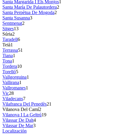
Santa Margarida I Els Monjos
1
Santa María De Palautordera
2
Santa Perpètua De Mogoda
2
Santa Susanna
3
Sentmenat
2
Sitges
13
Súria
2
Taradell
6
Teià
1
Terrassa
51
Tiana
1
Tona
1
Tordera
10
Torelló
5
Vallgorguina
1
Vallirana
1
Vallromanes
1
Vic
28
Viladecans
7
Vilafranca Del Penedès
21
Vilanova Del Camí
2
Vilanova I La Geltrú
19
Vilassar De Dalt
4
Vilassar De Mar
3
Localización