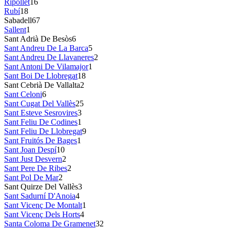
Ripollet
16
Rubí
18
Sabadell
67
Sallent
1
Sant Adrià De Besòs
6
Sant Andreu De La Barca
5
Sant Andreu De Llavaneres
2
Sant Antoni De Vilamajor
1
Sant Boi De Llobregat
18
Sant Cebrià De Vallalta
2
Sant Celoni
6
Sant Cugat Del Vallès
25
Sant Esteve Sesrovires
3
Sant Feliu De Codines
1
Sant Feliu De Llobregat
9
Sant Fruitós De Bages
1
Sant Joan Despí
10
Sant Just Desvern
2
Sant Pere De Ribes
2
Sant Pol De Mar
2
Sant Quirze Del Vallès
3
Sant Sadurní D'Anoia
4
Sant Vicenç De Montalt
1
Sant Vicenç Dels Horts
4
Santa Coloma De Gramenet
32