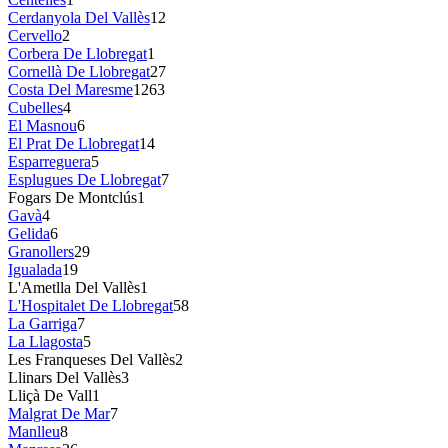
Cerdanyola Del Vallès
12
Cervello
2
Corbera De Llobregat
1
Cornellà De Llobregat
27
Costa Del Maresme
1263
Cubelles
4
El Masnou
6
El Prat De Llobregat
14
Esparreguera
5
Esplugues De Llobregat
7
Fogars De Montclús
1
Gavà
4
Gelida
6
Granollers
29
Igualada
19
L'Ametlla Del Vallès
1
L'Hospitalet De Llobregat
58
La Garriga
7
La Llagosta
5
Les Franqueses Del Vallès
2
Llinars Del Vallès
3
Lliçà De Vall
1
Malgrat De Mar
7
Manlleu
8