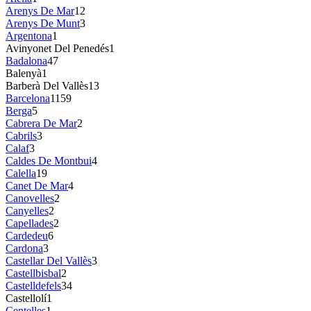
Arenys De Mar
12
Arenys De Munt
3
Argentona
1
Avinyonet Del Penedés
1
Badalona
47
Balenyà
1
Barberà Del Vallès
13
Barcelona
1159
Berga
5
Cabrera De Mar
2
Cabrils
3
Calaf
3
Caldes De Montbui
4
Calella
19
Canet De Mar
4
Canovelles
2
Canyelles
2
Capellades
2
Cardedeu
6
Cardona
3
Castellar Del Vallès
3
Castellbisbal
2
Castelldefels
34
Castellolí
1
Centelles
1