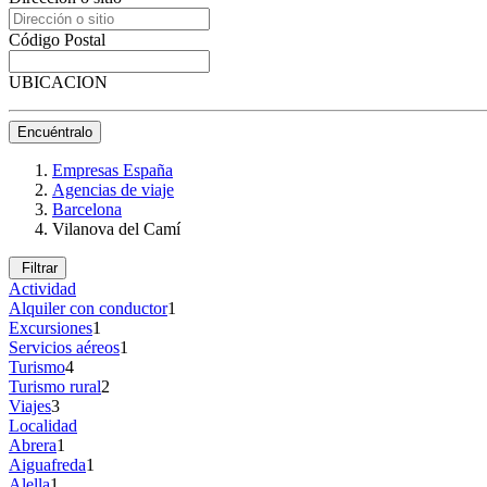
Código Postal
UBICACION
Encuéntralo
Empresas España
Agencias de viaje
Barcelona
Vilanova del Camí
Filtrar
Actividad
Alquiler con conductor
1
Excursiones
1
Servicios aéreos
1
Turismo
4
Turismo rural
2
Viajes
3
Localidad
Abrera
1
Aiguafreda
1
Alella
1