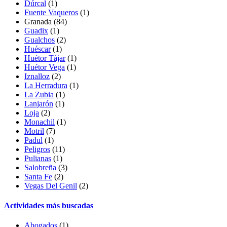
Dúrcal
(1)
Fuente Vaqueros
(1)
Granada
(84)
Guadix
(1)
Gualchos
(2)
Huéscar
(1)
Huétor Tájar
(1)
Huétor Vega
(1)
Iznalloz
(2)
La Herradura
(1)
La Zubia
(1)
Lanjarón
(1)
Loja
(2)
Monachil
(1)
Motril
(7)
Padul
(1)
Peligros
(11)
Pulianas
(1)
Salobreña
(3)
Santa Fe
(2)
Vegas Del Genil
(2)
Actividades más buscadas
Abogados
(1)