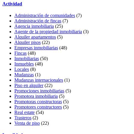
Actividad
Administración de comunidades
(7)
Administración de fincas
(7)
Agencia inmobiliaria
(25)
Agente de la propiedad inmobiliaria
(3)
Alquiler apartamentos
(5)
Alquiler pisos
(22)
Empresas inmobiliarias
(48)
Fincas
(48)
Inmobiliarias
(50)
Inmuebles
(48)
Locales
(8)
Mudanzas
(1)
Mudanzas internacionales
(1)
Piso en alquiler
(22)
Promociones inmobiliarias
(5)
Promotora inmobiliaria
(5)
Promotoras constructoras
(5)
Promotores constructores
(5)
Real estate
(54)
Trasteros
(2)
Venta de piso
(22)