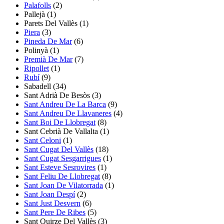
Palafolls
(2)
Pallejà
(1)
Parets Del Vallès
(1)
Piera
(3)
Pineda De Mar
(6)
Polinyà
(1)
Premià De Mar
(7)
Ripollet
(1)
Rubí
(9)
Sabadell
(34)
Sant Adrià De Besòs
(3)
Sant Andreu De La Barca
(9)
Sant Andreu De Llavaneres
(4)
Sant Boi De Llobregat
(8)
Sant Cebrià De Vallalta
(1)
Sant Celoni
(1)
Sant Cugat Del Vallès
(18)
Sant Cugat Sesgarrigues
(1)
Sant Esteve Sesrovires
(1)
Sant Feliu De Llobregat
(8)
Sant Joan De Vilatorrada
(1)
Sant Joan Despí
(2)
Sant Just Desvern
(6)
Sant Pere De Ribes
(5)
Sant Quirze Del Vallès
(3)