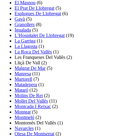
El Masnou
(6)
El Prat De Llobregat
(5)
Esplugues De Llobregat
(6)
Gavà
(5)
Granollers
(8)
Igualada
(5)
L'Hospitalet De Llobregat
(19)
La Garriga
(1)
La Llagosta
(1)
La Roca Del Vallès
(1)
Les Franqueses Del Vallès
(2)
Lliçà De Vall
(2)
Malgrat De Mar
(5)
Manresa
(11)
Martorell
(7)
Matadepera
(1)
Mataró
(12)
Molins De Rei
(2)
Mollet Del Vallès
(11)
Montcada I Reixac
(2)
Montgat
(5)
Montmeló
(2)
Montornès Del Vallès
(1)
Navarcles
(1)
Olesa De Montserrat
(2)