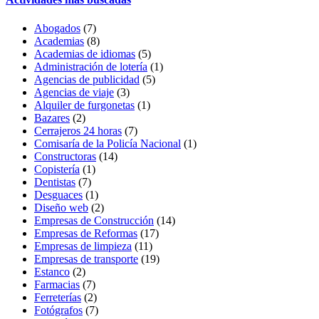
Abogados
(7)
Academias
(8)
Academias de idiomas
(5)
Administración de lotería
(1)
Agencias de publicidad
(5)
Agencias de viaje
(3)
Alquiler de furgonetas
(1)
Bazares
(2)
Cerrajeros 24 horas
(7)
Comisaría de la Policía Nacional
(1)
Constructoras
(14)
Copistería
(1)
Dentistas
(7)
Desguaces
(1)
Diseño web
(2)
Empresas de Construcción
(14)
Empresas de Reformas
(17)
Empresas de limpieza
(11)
Empresas de transporte
(19)
Estanco
(2)
Farmacias
(7)
Ferreterías
(2)
Fotógrafos
(7)