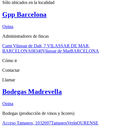
Sólo ubicados en la
localidad
Gpp Barcelona
Opina
Administradores de fincas
Cami Vilassar de Dalt, 7 VILASSAR DE MAR,
BARCELONA
08340
Vilassar de Mar
BARCELONA
Cómo ir
Contactar
Llamar
Bodegas Madrevella
Opina
Bodegas (producción de vinos y licores)
Acceso Tamagos, 10
32697
Tamagos
Verín
OURENSE