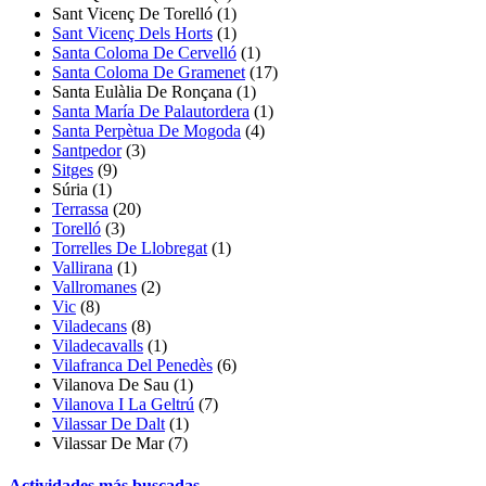
Sant Vicenç De Torelló
(1)
Sant Vicenç Dels Horts
(1)
Santa Coloma De Cervelló
(1)
Santa Coloma De Gramenet
(17)
Santa Eulàlia De Ronçana
(1)
Santa María De Palautordera
(1)
Santa Perpètua De Mogoda
(4)
Santpedor
(3)
Sitges
(9)
Súria
(1)
Terrassa
(20)
Torelló
(3)
Torrelles De Llobregat
(1)
Vallirana
(1)
Vallromanes
(2)
Vic
(8)
Viladecans
(8)
Viladecavalls
(1)
Vilafranca Del Penedès
(6)
Vilanova De Sau
(1)
Vilanova I La Geltrú
(7)
Vilassar De Dalt
(1)
Vilassar De Mar (7)
Actividades más buscadas