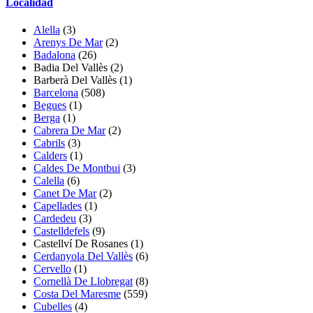
Localidad
Alella
(3)
Arenys De Mar
(2)
Badalona
(26)
Badia Del Vallès
(2)
Barberà Del Vallès
(1)
Barcelona
(508)
Begues
(1)
Berga
(1)
Cabrera De Mar
(2)
Cabrils
(3)
Calders
(1)
Caldes De Montbui
(3)
Calella
(6)
Canet De Mar
(2)
Capellades
(1)
Cardedeu
(3)
Castelldefels
(9)
Castellví De Rosanes
(1)
Cerdanyola Del Vallès
(6)
Cervello
(1)
Cornellà De Llobregat
(8)
Costa Del Maresme
(559)
Cubelles
(4)