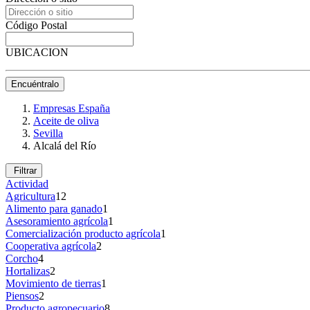
Código Postal
UBICACION
Encuéntralo
Empresas España
Aceite de oliva
Sevilla
Alcalá del Río
Filtrar
Actividad
Agricultura
12
Alimento para ganado
1
Asesoramiento agrícola
1
Comercialización producto agrícola
1
Cooperativa agrícola
2
Corcho
4
Hortalizas
2
Movimiento de tierras
1
Piensos
2
Producto agropecuario
8