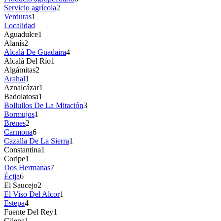
Servicio agrícola
2
Verduras
1
Localidad
Aguadulce
1
Alanís
2
Alcalá De Guadaira
4
Alcalá Del Río
1
Algámitas
2
Arahal
1
Aznalcázar
1
Badolatosa
1
Bollullos De La Mitación
3
Bormujos
1
Brenes
2
Carmona
6
Cazalla De La Sierra
1
Constantina
1
Coripe
1
Dos Hermanas
7
Écija
6
El Saucejo
2
El Viso Del Alcor
1
Estepa
4
Fuente Del Rey
1
Gilena
1