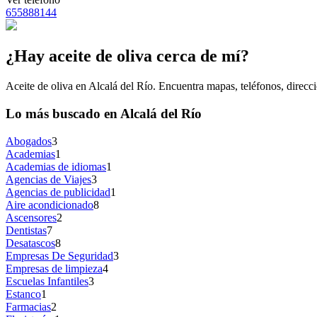
655888144
¿Hay aceite de oliva cerca de mí?
Aceite de oliva en Alcalá del Río. Encuentra mapas, teléfonos, direcci
Lo más buscado en Alcalá del Río
Abogados
3
Academias
1
Academias de idiomas
1
Agencias de Viajes
3
Agencias de publicidad
1
Aire acondicionado
8
Ascensores
2
Dentistas
7
Desatascos
8
Empresas De Seguridad
3
Empresas de limpieza
4
Escuelas Infantiles
3
Estanco
1
Farmacias
2