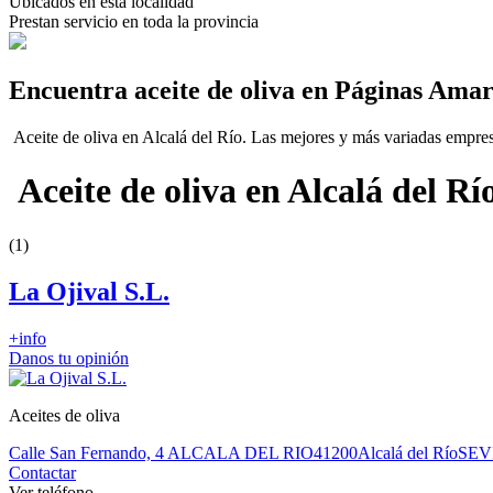
Ubicados en esta localidad
Prestan servicio en toda la provincia
Encuentra aceite de oliva en Páginas Amar
Aceite de oliva en Alcalá del Río. Las mejores y más variadas empresa
Aceite de oliva en Alcalá del Río
(1)
La Ojival S.L.
+info
Danos tu opinión
Aceites de oliva
Calle San Fernando, 4 ALCALA DEL RIO
41200
Alcalá del Río
SEV
Contactar
Ver teléfono