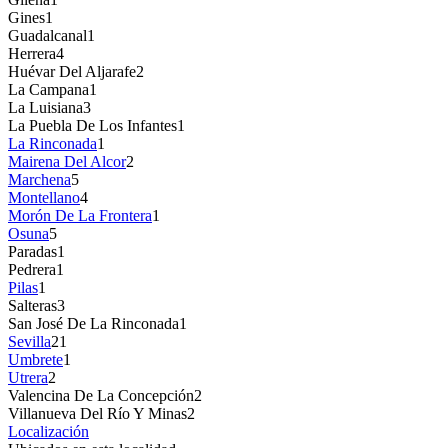
Gines
1
Guadalcanal
1
Herrera
4
Huévar Del Aljarafe
2
La Campana
1
La Luisiana
3
La Puebla De Los Infantes
1
La Rinconada
1
Mairena Del Alcor
2
Marchena
5
Montellano
4
Morón De La Frontera
1
Osuna
5
Paradas
1
Pedrera
1
Pilas
1
Salteras
3
San José De La Rinconada
1
Sevilla
21
Umbrete
1
Utrera
2
Valencina De La Concepción
2
Villanueva Del Río Y Minas
2
Localización