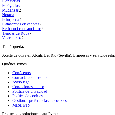
Floristerías
1
Fotógrafos
4
Mudanzas
2
Notaría
1
Peluquería
4
Plataformas elevadoras
2
Residencias de ancianos
2
Tiendas de Ropa
7
Veterinarios
2
Tu búsqueda:
Aceite de oliva en Alcalá Del Río (Sevilla). Empresas y servicios rela
Quiénes somos
Conócenos
Contacta con nosotros
Aviso legal
Condiciones de uso
Política de privacidad
Política de cookies
Gestionar preferencias de cookies
Mapa web
Productos y soluciones para Pymes