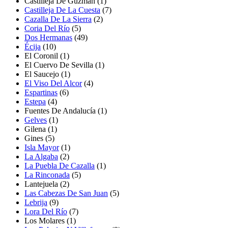
Castilleja De Guzmán
(1)
Castilleja De La Cuesta
(7)
Cazalla De La Sierra
(2)
Coria Del Río
(5)
Dos Hermanas
(49)
Écija
(10)
El Coronil
(1)
El Cuervo De Sevilla
(1)
El Saucejo
(1)
El Viso Del Alcor
(4)
Espartinas
(6)
Estepa
(4)
Fuentes De Andalucía
(1)
Gelves
(1)
Gilena
(1)
Gines
(5)
Isla Mayor
(1)
La Algaba
(2)
La Puebla De Cazalla
(1)
La Rinconada
(5)
Lantejuela
(2)
Las Cabezas De San Juan
(5)
Lebrija
(9)
Lora Del Río
(7)
Los Molares
(1)