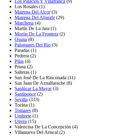
Los Palacios Y Villafranca
(9)
Los Rosales
(1)
Mairena Del Alcor
(3)
Mairena Del Aljarafe
(29)
Marchena
(4)
Martín De La Jara
(1)
Morón De La Frontera
(2)
Osuna
(8)
Palomares Del Río
(3)
Paradas
(1)
Pedrera
(2)
Pilas
(4)
Pruna
(2)
Salteras
(1)
San José De La Rinconada
(11)
San Juan De Aznalfarache (8)
Sanlúcar La Mayor
(3)
Santiponce
(2)
Sevilla
(333)
Tocina
(1)
Tomares
(8)
Umbrete
(1)
Utrera
(15)
Valencina De La Concepción
(4)
Villanueva Del Ariscal
(2)