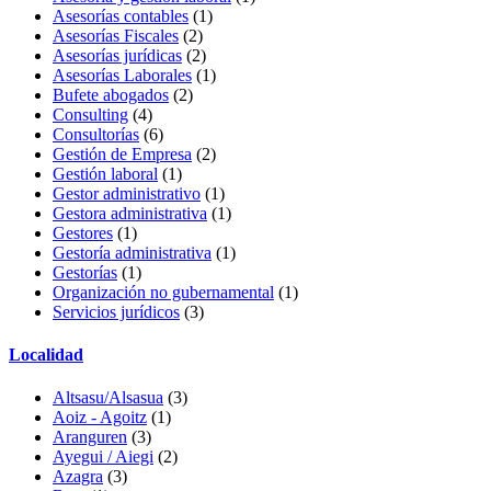
Asesorías contables
(1)
Asesorías Fiscales
(2)
Asesorías jurídicas
(2)
Asesorías Laborales
(1)
Bufete abogados
(2)
Consulting
(4)
Consultorías
(6)
Gestión de Empresa
(2)
Gestión laboral
(1)
Gestor administrativo
(1)
Gestora administrativa
(1)
Gestores
(1)
Gestoría administrativa
(1)
Gestorías
(1)
Organización no gubernamental
(1)
Servicios jurídicos
(3)
Localidad
Altsasu/Alsasua
(3)
Aoiz - Agoitz
(1)
Aranguren
(3)
Ayegui / Aiegi
(2)
Azagra
(3)