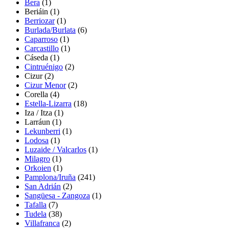
Bera
(1)
Beriáin
(1)
Berriozar
(1)
Burlada/Burlata
(6)
Caparroso
(1)
Carcastillo
(1)
Cáseda
(1)
Cintruénigo
(2)
Cizur
(2)
Cizur Menor
(2)
Corella
(4)
Estella-Lizarra
(18)
Iza / Itza (1)
Larráun
(1)
Lekunberri
(1)
Lodosa
(1)
Luzaide / Valcarlos
(1)
Milagro
(1)
Orkoien
(1)
Pamplona/Iruña
(241)
San Adrián
(2)
Sangüesa - Zangoza
(1)
Tafalla
(7)
Tudela
(38)
Villafranca
(2)