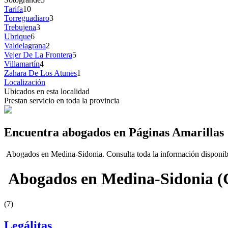
Tarifa
10
Torreguadiaro
3
Trebujena
3
Ubrique
6
Valdelagrana
2
Vejer De La Frontera
5
Villamartín
4
Zahara De Los Atunes
1
Localización
Ubicados en esta localidad
Prestan servicio en toda la provincia
Encuentra abogados en Páginas Amarillas
Abogados en Medina-Sidonia. Consulta toda la información disponible s
Abogados en Medina-Sidonia (
(7)
Legálitas