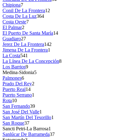
Chipiona
7
Conil De La Frontera
12
Costa De La Luz
364
Costa Oeste
7
El Palmar
2
El Puerto De Santa María
14
Guadiaro
27
Jerez De La Frontera
142
Jimena De La Frontera
1
La Costa
541
La Línea De La Concepción
8
Los Barrios
9
Medina-Sidonia
5
Palmones
6
Prado Del Rey
2
Puerto Real
14
Puerto Serrano
1
Rota
10
San Fernando
39
San José Del Valle
1
San Martín Del Tesorillo
1
San Roque
37
Sancti Petri-La Barrosa
1
Sanlúcar De Barrameda
37
Sotogrande
3