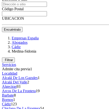
Código Postal
UBICACION
Encuéntralo
Empresas España
Abogados
Cádiz
Medina-Sidonia
Filtrar
Servicios
Admite cita previa
1
Localidad
Alcalá De Los Gazules
1
Alcalá Del Valle
2
Algeciras
93
Arcos De La Frontera
19
Barbate
8
Bornos
1
Cádiz
123
Chiclana De La Frontera
54