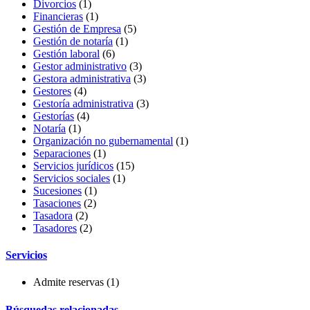
Divorcios
(1)
Financieras
(1)
Gestión de Empresa
(5)
Gestión de notaría
(1)
Gestión laboral
(6)
Gestor administrativo
(3)
Gestora administrativa
(3)
Gestores
(4)
Gestoría administrativa
(3)
Gestorías
(4)
Notaría
(1)
Organización no gubernamental
(1)
Separaciones
(1)
Servicios jurídicos
(15)
Servicios sociales
(1)
Sucesiones
(1)
Tasaciones
(2)
Tasadora
(2)
Tasadores
(2)
Servicios
Admite reservas
(1)
Búsquedas relacionadas