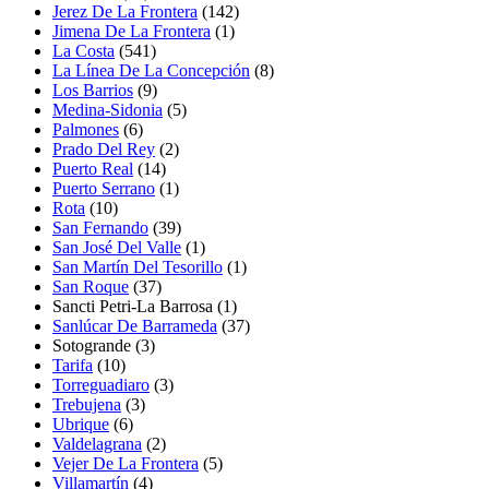
Jerez De La Frontera
(142)
Jimena De La Frontera
(1)
La Costa
(541)
La Línea De La Concepción
(8)
Los Barrios
(9)
Medina-Sidonia
(5)
Palmones
(6)
Prado Del Rey
(2)
Puerto Real
(14)
Puerto Serrano
(1)
Rota
(10)
San Fernando
(39)
San José Del Valle
(1)
San Martín Del Tesorillo
(1)
San Roque
(37)
Sancti Petri-La Barrosa
(1)
Sanlúcar De Barrameda
(37)
Sotogrande
(3)
Tarifa
(10)
Torreguadiaro
(3)
Trebujena
(3)
Ubrique
(6)
Valdelagrana
(2)
Vejer De La Frontera
(5)
Villamartín
(4)