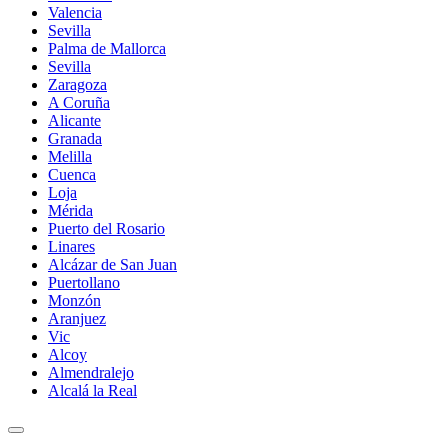
Valencia
Sevilla
Palma de Mallorca
Sevilla
Zaragoza
A Coruña
Alicante
Granada
Melilla
Cuenca
Loja
Mérida
Puerto del Rosario
Linares
Alcázar de San Juan
Puertollano
Monzón
Aranjuez
Vic
Alcoy
Almendralejo
Alcalá la Real