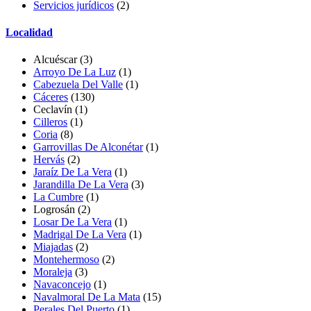
Servicios jurídicos
(2)
Localidad
Alcuéscar
(3)
Arroyo De La Luz
(1)
Cabezuela Del Valle
(1)
Cáceres
(130)
Ceclavín
(1)
Cilleros
(1)
Coria
(8)
Garrovillas De Alconétar
(1)
Hervás
(2)
Jaraíz De La Vera
(1)
Jarandilla De La Vera
(3)
La Cumbre
(1)
Logrosán
(2)
Losar De La Vera
(1)
Madrigal De La Vera
(1)
Miajadas
(2)
Montehermoso
(2)
Moraleja
(3)
Navaconcejo
(1)
Navalmoral De La Mata
(15)
Perales Del Puerto
(1)