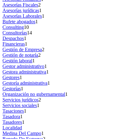
Asesorías Fiscales
2
Asesorías jurídicas
1
Asesorías Laborales
1
Bufete abogados
1
Consulting
10
Consultorías
14
Despachos
1
Financieras
1
Gestión de Empresa
2
Gestión de notaría
2
Gestión laboral
1
Gestor administrativo
1
Gestora administrativa
1
Gestores
1
Gestoría administrativa
1
Gestorías
1
Organización no gubernamental
1
Servicios jurídicos
2
Servicios sociales
1
Tasaciones
1
Tasadora
1
Tasadores
1
Localidad
Medina Del Campo
1
Renedo De Esgueva
2